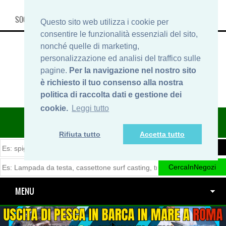
SOCIAL, INFO & SHOP
Questo sito web utilizza i cookie per
consentire le funzionalità essenziali del sito,
nonché quelle di marketing,
personalizzazione ed analisi del traffico sulle
pagine.
Per la navigazione nel nostro sito
è richiesto il tuo consenso alla nostra
politica di raccolta dati e gestione dei
cookie.
Leggi tutto
ITINERARIDIPESCA.IT
Rifiuta tutto
Accetta tutto
MENU