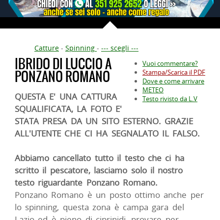
Catture
-
Spinning
-
--- scegli ---
IBRIDO DI LUCCIO A
Vuoi commentare?
PONZANO ROMANO
Stampa/Scarica il PDF
Dove e come arrivare
METEO
QUESTA E' UNA CATTURA
Testo rivisto da L.V
SQUALIFICATA, LA FOTO E'
STATA PRESA DA UN SITO ESTERNO. GRAZIE
ALL'UTENTE CHE CI HA SEGNALATO IL FALSO.
Abbiamo cancellato tutto il testo che ci ha
scritto il pescatore, lasciamo solo il nostro
testo riguardante Ponzano Romano.
Ponzano Romano è un posto ottimo anche per
lo spinning, questa zona è campa gara del
Lazio ed è pieno di ciprinidi, provare per