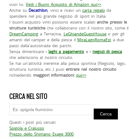
vuoi tu.
Vedi i Buoni Acquisto di Amazon qui>>
.
Anche su
Decathlon
, vinci e ricevi un
carta regalo
da
spendere nel più grande negozio di sport in Italia.
I buoni acquisto vinti possono essere scalati
anche presso le
strutture turistiche
che collaborano con il nostro sito, come il
DreamCamping
a Terracina,
LeGhiandeGuestHouse
o per gli
amanti del camper e della pesca il
MiraLagoRomaEst
a due
passi dalla'autostrada dei parchi.
Senza dimenticare i
laghi a pagamento
e i
negozi di pesca
che aderiscono al nostro circuito.
Se hai un'attività inerente alla pesca sportiva (Negozio, lago,
struttura turistica, etc..) puoi
entrare nel nostro circuito
richiedendo
maggiori informazioni
qui>>
CERCA NEL SITO
Questi i post più cercati
Spigola e Cralusso
Prezzo dello Shimano Exage 3000