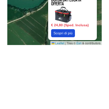
OFFERTA
€ 24,80 (Sped. Inclusa)
Scopri di più
Leaflet
|
Tiles ©
Esri
& contributors