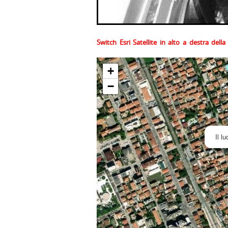
Switch Esri Satellite in alto a destra del
+
−
Il l