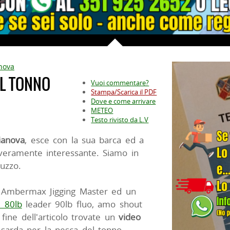
nova
AL TONNO
Vuoi commentare?
Stampa/Scarica il PDF
Dove e come arrivare
METEO
Testo rivisto da L.V
ianova
, esce con la sua barca ed a
 veramente interessante. Siamo in
ruzzo.
 Ambermax Jigging Master ed un
 80lb
leader 90lb fluo, amo shout
fine dell'articolo trovate un
video
arda per la pesca del tonno.