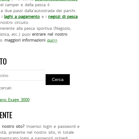
el camper e della pesca il
a due passi dalla'autostrada dei parchi.
 i
laghi a pagamento
e i
negozi di pesca
nostro circuito.
 inerente alla pesca sportiva (Negozio,
istica, etc..) puoi
entrare nel nostro
do
maggiori informazioni
qui>>
ITO
cercati
mano Exage 3000
ENTE
 nostro sito?
Inserisci login e password e
ività, presente nel nostro sito, in totale
menticato login e password richiedi