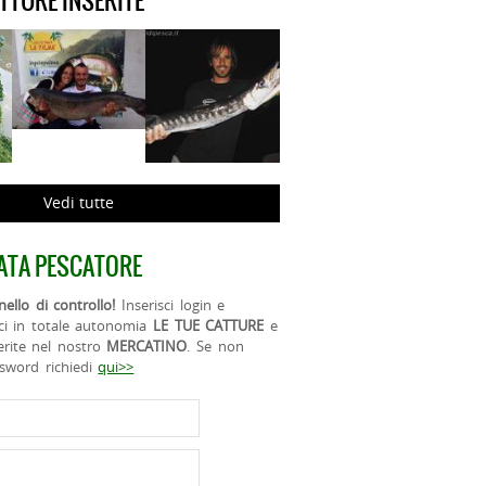
ATTURE INSERITE
Vedi tutte
ATA PESCATORE
ello di controllo!
Inserisci login e
ci in totale autonomia
LE TUE CATTURE
e
erite nel nostro
MERCATINO
. Se non
ssword richiedi
qui>>