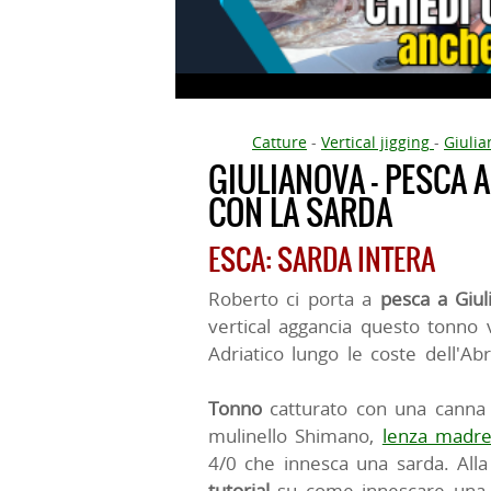
Catture
-
Vertical jigging
-
Giulia
GIULIANOVA - PESCA 
CON LA SARDA
ESCA: SARDA INTERA
Roberto ci porta a
pesca a Giul
vertical aggancia questo tonno
Adriatico lungo le coste dell'Ab
Tonno
catturato con una canna
mulinello Shimano,
lenza madre
4/0 che innesca una sarda. Alla 
tutorial
su come innescare una s