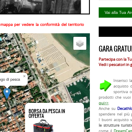
la mappa per vedere la conformità del territorio
GARA GRATUI
Partecipa con la T
Vedi i pescatori in
×
uogo di pesca
Inserisci 
acquisto 
sportiva 
prodotti che vuoi
qui>>
.
Anche su
Decathl
BORSA DA PESCA IN
spendere nel più g
OFFERTA
I buoni acquisto 
le strutture turist
come il
DreamCam