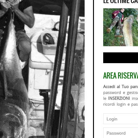
LE ULTIME C
AREA RISERV
Accedi al Tuo pann
password e gestis
le
INSERZIONI
ins
ricordi login e pa