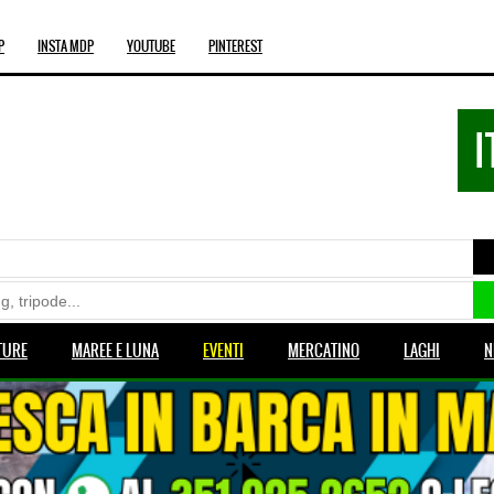
P
INSTA MDP
YOUTUBE
PINTEREST
I
TURE
MAREE E LUNA
EVENTI
MERCATINO
LAGHI
N