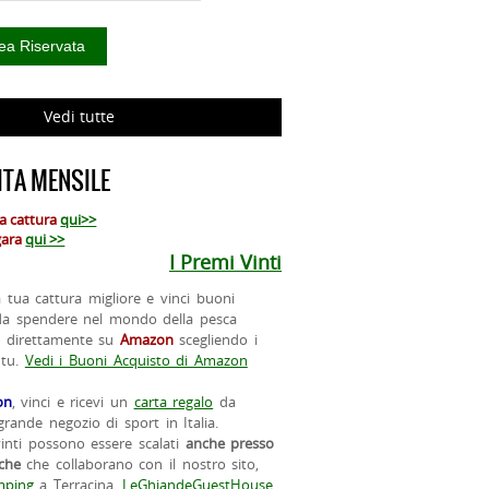
Vedi tutte
TA MENSILE
ua cattura
qui>>
 gara
qui >>
I Premi Vinti
la tua cattura migliore e vinci buoni
da spendere nel mondo della pesca
o direttamente su
Amazon
scegliendo i
 tu.
Vedi i Buoni Acquisto di Amazon
on
, vinci e ricevi un
carta regalo
da
rande negozio di sport in Italia.
vinti possono essere scalati
anche presso
iche
che collaborano con il nostro sito,
ping
a Terracina,
LeGhiandeGuestHouse