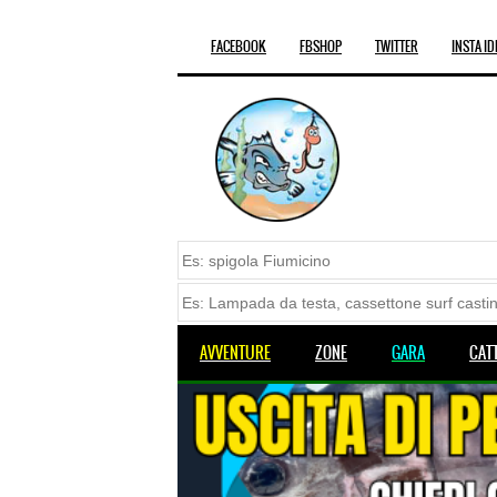
FACEBOOK
FBSHOP
TWITTER
INSTA ID
AVVENTURE
ZONE
GARA
CAT