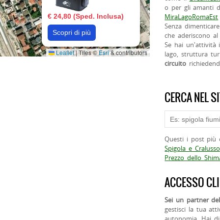
o per gli amanti d
€ 24,80 (Sped. Inclusa)
MiraLagoRomaEst
Senza dimenticare
Scopri di più
che aderiscono al 
Se hai un'attività
Leaflet
|
Tiles ©
Esri
& contributors
lago, struttura tur
circuito
richieden
CERCA NEL S
Questi i post più 
Spigola e Cralusso
Prezzo dello Shi
ACCESSO CLI
Sei un partner del
gestisci la tua att
autonomia. Hai di