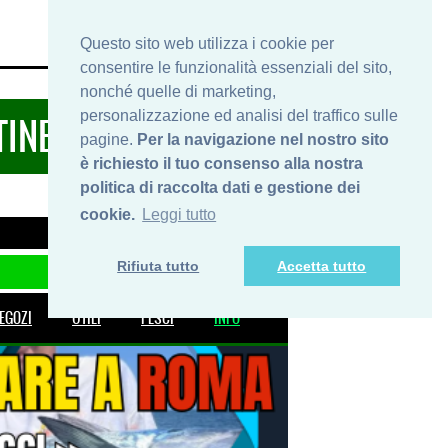
HOME
INFO
SHOP
PRIVACY
Questo sito web utilizza i cookie per
consentire le funzionalità essenziali del sito,
nonché quelle di marketing,
personalizzazione ed analisi del traffico sulle
TINERARIDIPESCA.IT
pagine.
Per la navigazione nel nostro sito
è richiesto il tuo consenso alla nostra
politica di raccolta dati e gestione dei
cookie.
Leggi tutto
Rifiuta tutto
Accetta tutto
EGOZI
UTILI
PESCI
INFO