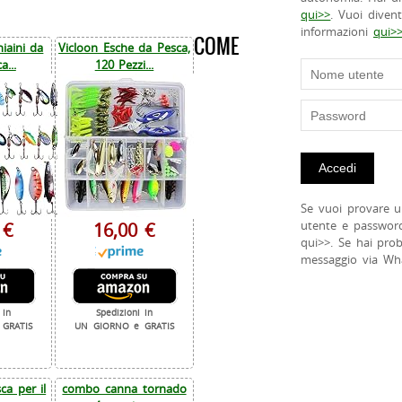
qui>>
. Vuoi diven
informazioni
qui>
COME
iaini da
Vicloon Esche da Pesca,
a...
120 Pezzi...
Se vuoi provare u
utente e passwor
 €
16,00 €
qui>>. Se hai pro
messaggio via Wh
 in
Spedizioni in
GRATIS
UN GIORNO e GRATIS
a per il
combo canna tornado