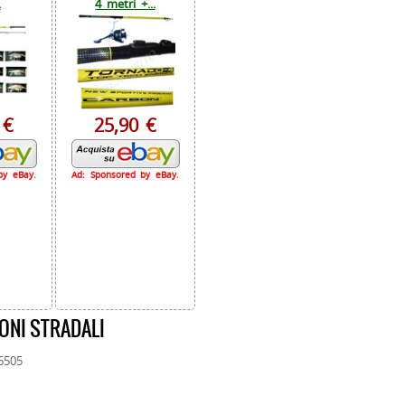
.
4 metri +...
 €
25,90 €
by eBay.
Ad: Sponsored by eBay.
ONI STRADALI
66505