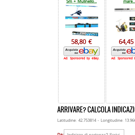
5m + Mulinello...
mare..
58,80 €
64,45
Ad: Sponsored by eBay.
Ad: Sponsored 
ARRIVARE? CALCOLA INDICAZI
Latitudine: 42.753814 - Longitudine: 13.9
Da: