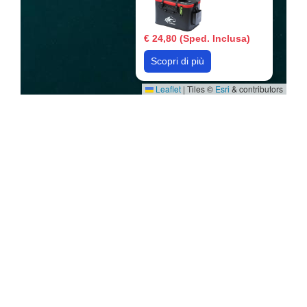
€ 24,80 (Sped. Inclusa)
Scopri di più
Leaflet
|
Tiles ©
Esri
& contributors