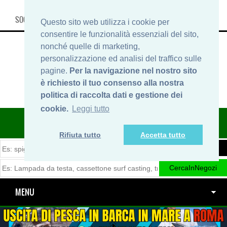
SOCIAL, INFO & SHOP
Questo sito web utilizza i cookie per
consentire le funzionalità essenziali del sito,
nonché quelle di marketing,
personalizzazione ed analisi del traffico sulle
pagine.
Per la navigazione nel nostro sito
è richiesto il tuo consenso alla nostra
politica di raccolta dati e gestione dei
cookie.
Leggi tutto
ITINERARIDIPESCA.IT
Rifiuta tutto
Accetta tutto
MENU