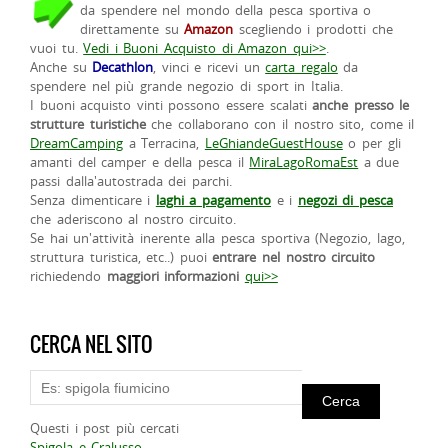
da spendere nel mondo della pesca sportiva o
direttamente su
Amazon
scegliendo i prodotti che
vuoi tu.
Vedi i Buoni Acquisto di Amazon qui>>
.
Anche su
Decathlon
, vinci e ricevi un
carta regalo
da
spendere nel più grande negozio di sport in Italia.
I buoni acquisto vinti possono essere scalati
anche presso le
strutture turistiche
che collaborano con il nostro sito, come il
DreamCamping
a Terracina,
LeGhiandeGuestHouse
o per gli
amanti del camper e della pesca il
MiraLagoRomaEst
a due
passi dalla'autostrada dei parchi.
Senza dimenticare i
laghi a pagamento
e i
negozi di pesca
che aderiscono al nostro circuito.
Se hai un'attività inerente alla pesca sportiva (Negozio, lago,
struttura turistica, etc..) puoi
entrare nel nostro circuito
richiedendo
maggiori informazioni
qui>>
CERCA NEL SITO
Questi i post più cercati
Spigola e Cralusso