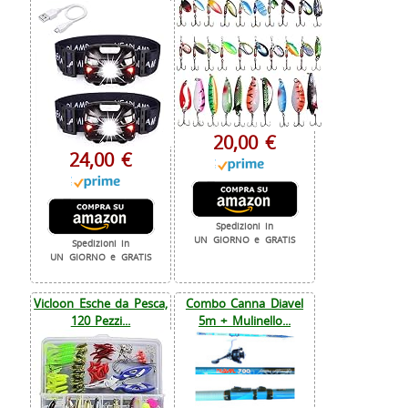
20,00 €
24,00 €
Spedizioni in
UN GIORNO e GRATIS
Spedizioni in
UN GIORNO e GRATIS
Vicloon Esche da Pesca,
Combo Canna Diavel
120 Pezzi...
5m + Mulinello...