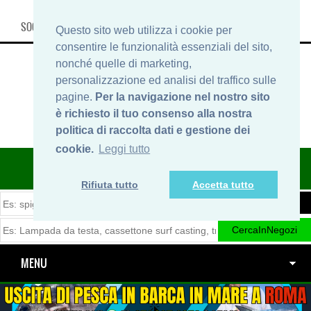
SOCIAL, INFO & SHOP
Questo sito web utilizza i cookie per
consentire le funzionalità essenziali del sito,
nonché quelle di marketing,
personalizzazione ed analisi del traffico sulle
pagine.
Per la navigazione nel nostro sito
è richiesto il tuo consenso alla nostra
politica di raccolta dati e gestione dei
cookie.
Leggi tutto
ITINERARIDIPESCA.IT
Rifiuta tutto
Accetta tutto
MENU