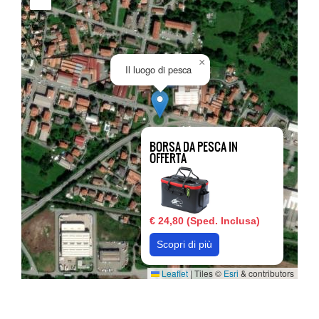
×
Il luogo di pesca
BORSA DA PESCA IN
OFFERTA
€ 24,80 (Sped. Inclusa)
Scopri di più
Leaflet
|
Tiles ©
Esri
& contributors