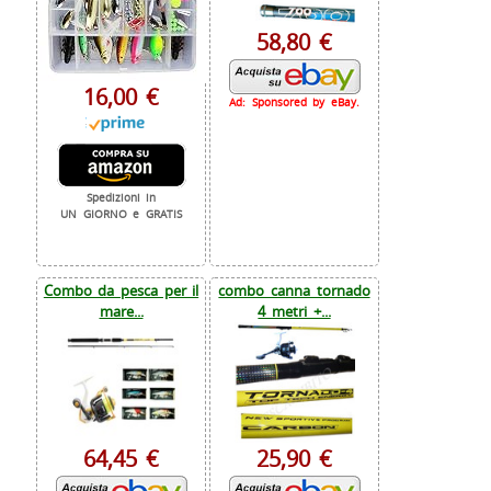
58,80 €
16,00 €
Ad: Sponsored by eBay.
Spedizioni in
UN GIORNO e GRATIS
Combo da pesca per il
combo canna tornado
mare...
4 metri +...
64,45 €
25,90 €