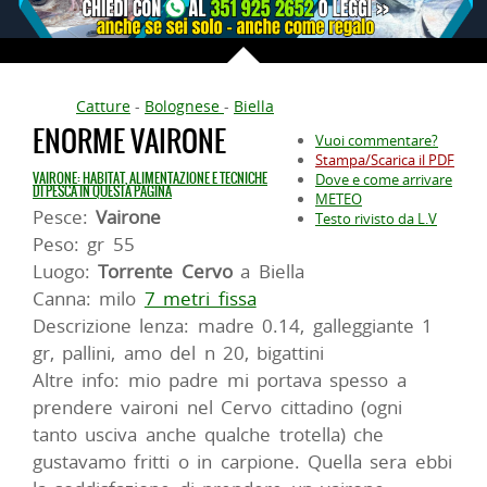
Catture
-
Bolognese
-
Biella
ENORME VAIRONE
Vuoi commentare?
Stampa/Scarica il PDF
VAIRONE: HABITAT, ALIMENTAZIONE E TECNICHE
Dove e come arrivare
DI PESCA IN QUESTA PAGINA
METEO
Pesce:
Vairone
Testo rivisto da L.V
Peso: gr 55
Luogo:
Torrente Cervo
a Biella
Canna: milo
7 metri fissa
Descrizione lenza: madre 0.14, galleggiante 1
gr, pallini, amo del n 20, bigattini
Altre info: mio padre mi portava spesso a
prendere vaironi nel Cervo cittadino (ogni
tanto usciva anche qualche trotella) che
gustavamo fritti o in carpione. Quella sera ebbi