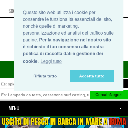
SOCIAL, INFO & SHOP
Questo sito web utilizza i cookie per
consentire le funzionalità essenziali del sito,
nonché quelle di marketing,
personalizzazione ed analisi del traffico sulle
pagine.
Per la navigazione nel nostro sito
è richiesto il tuo consenso alla nostra
politica di raccolta dati e gestione dei
cookie.
Leggi tutto
ITINERARIDIPESCA.IT
Rifiuta tutto
Accetta tutto
MENU