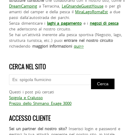
strutture turistiche
che collaborano con il nostro sito, come il
DreamCamping
a Terracina,
LeGhiandeGuestHouse
o per gli
amanti del camper e della pesca il
MiraLagoRomaEst
a due
passi dalla'autostrada dei parchi.
Senza dimenticare i
laghi a pagamento
e i
negozi di pesca
che aderiscono al nostro circuito.
Se hai un'attività inerente alla pesca sportiva (Negozio, lago,
struttura turistica, etc..) puoi
entrare nel nostro circuito
richiedendo
maggiori informazioni
qui>>
CERCA NEL SITO
Questi i post più cercati
Spigola e Cralusso
Prezzo dello Shimano Exage 3000
ACCESSO CLIENTE
Sei un partner del nostro sito?
Inserisci login e password e
gestisci la tua attività, presente nel nostro sito, in totale