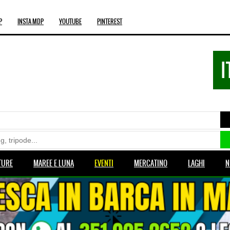
P
INSTA MDP
YOUTUBE
PINTEREST
I
TURE
MAREE E LUNA
EVENTI
MERCATINO
LAGHI
N