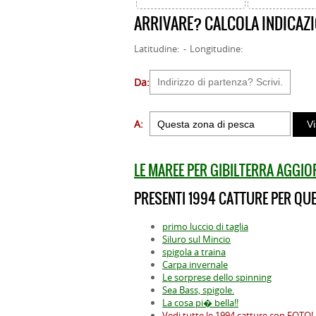
ARRIVARE? CALCOLA INDICAZI
Latitudine: - Longitudine:
Da:
A:
LE MAREE PER GIBILTERRA AGGI
PRESENTI 1994 CATTURE PER QUE
primo luccio di taglia
Siluro sul Mincio
spigola a traina
Carpa invernale
Le sorprese dello spinning
Sea Bass, spigole.
La cosa pi� bella!!
Vedi tutte le 1994 catture con FOTO!