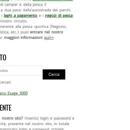
el camper e della pesca il
a due passi dalla'autostrada dei parchi.
 i
laghi a pagamento
e i
negozi di pesca
nostro circuito.
 inerente alla pesca sportiva (Negozio,
istica, etc..) puoi
entrare nel nostro
do
maggiori informazioni
qui>>
ITO
cercati
mano Exage 3000
ENTE
 nostro sito?
Inserisci login e password e
ività, presente nel nostro sito, in totale
menticato login e password richiedi