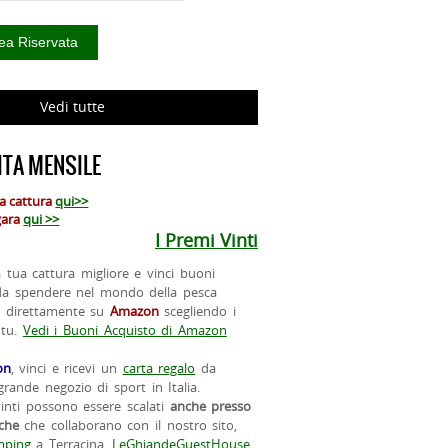
Vedi tutte
TA MENSILE
ua cattura
qui>>
 gara
qui >>
I Premi Vinti
la tua cattura migliore e vinci buoni
da spendere nel mondo della pesca
o direttamente su
Amazon
scegliendo i
 tu.
Vedi i Buoni Acquisto di Amazon
on
, vinci e ricevi un
carta regalo
da
rande negozio di sport in Italia.
vinti possono essere scalati
anche presso
iche
che collaborano con il nostro sito,
ping
a Terracina,
LeGhiandeGuestHouse