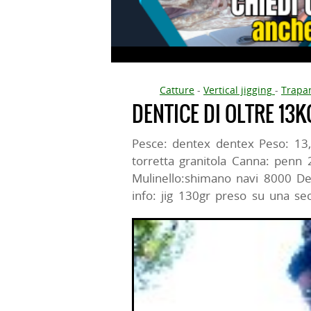
Catture
-
Vertical jigging
-
Trapa
DENTICE DI OLTRE 13KG
Pesce: dentex dentex Peso: 13
torretta granitola Canna: penn 
Mulinello:shimano navi 8000 Des
info: jig 130gr preso su una se