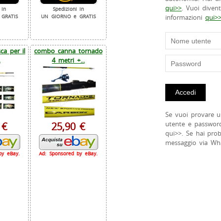
qui>>
. Vuoi diven
 in
Spedizioni in
informazioni
qui>
GRATIS
UN GIORNO e GRATIS
a per il
combo canna tornado
.
4 metri +...
Se vuoi provare u
utente e passwor
 €
25,90 €
qui>>. Se hai pro
messaggio via Wh
by eBay.
Ad: Sponsored by eBay.