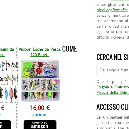
o per gli amanti d
MiraLagoRomaEst
Senza dimenticare
che aderiscono al 
Se hai un'attività
lago, struttura tur
circuito
richieden
COME
iaini da
Vicloon Esche da Pesca,
a...
120 Pezzi...
CERCA NEL S
Questi i post più 
Spigola e Cralusso
Prezzo dello Shi
ACCESSO CLI
 €
16,00 €
Sei un partner del
gestisci la tua att
autonomia. Hai di