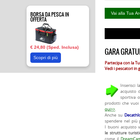
BORSA DA PESCA IN
OFFERTA
€ 24,80 (Sped. Inclusa)
GARA GRATUI
Scopri di più
Partecipa con la T
Vedi i pescatori in
Inserisci 
acquisto 
sportiva 
prodotti che vuoi
qui>>
.
Anche su
Decathl
spendere nel più g
I buoni acquisto 
le strutture turist
come il
DreamCam