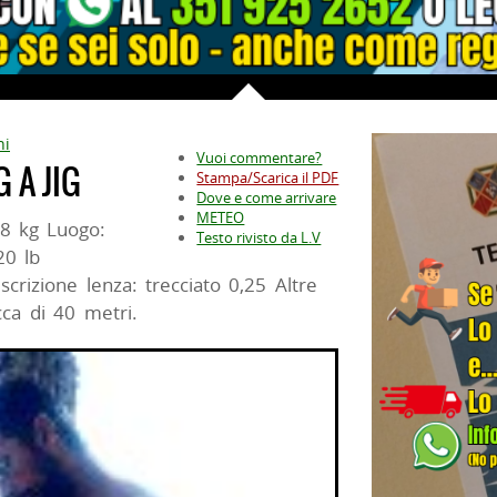
ni
Vuoi commentare?
 A JIG
Stampa/Scarica il PDF
Dove e come arrivare
METEO
,8 kg Luogo:
Testo rivisto da L.V
20 lb
crizione lenza: trecciato 0,25 Altre
cca di 40 metri.