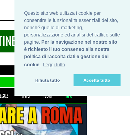
HOME
INFO
SHOP
PRIVACY
Questo sito web utilizza i cookie per
consentire le funzionalità essenziali del sito,
nonché quelle di marketing,
personalizzazione ed analisi del traffico sulle
TINERARIDIPESCA.IT
pagine.
Per la navigazione nel nostro sito
è richiesto il tuo consenso alla nostra
politica di raccolta dati e gestione dei
cookie.
Leggi tutto
Rifiuta tutto
Accetta tutto
EGOZI
UTILI
PESCI
INFO