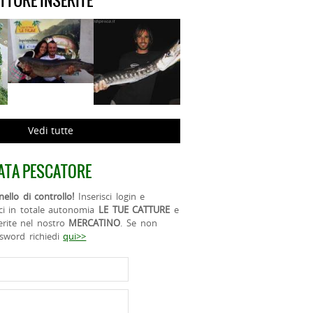
ATTURE INSERITE
Vedi tutte
ATA PESCATORE
ello di controllo!
Inserisci login e
ci in totale autonomia
LE TUE CATTURE
e
erite nel nostro
MERCATINO
. Se non
ssword richiedi
qui>>