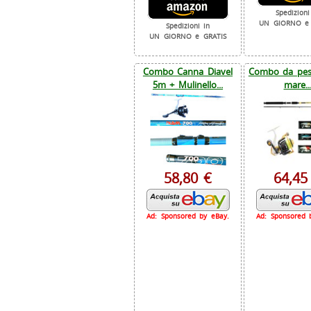
Spedizioni
UN GIORNO e 
Spedizioni in
UN GIORNO e GRATIS
Combo Canna Diavel
Combo da pesc
5m + Mulinello...
mare..
58,80 €
64,45
Ad: Sponsored by eBay.
Ad: Sponsored 