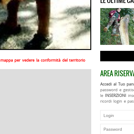
LE ULTIME C
la mappa per vedere la conformità del territorio
AREA RISERV
Accedi al Tuo pann
password e gestis
le
INSERZIONI
ins
ricordi login e pa