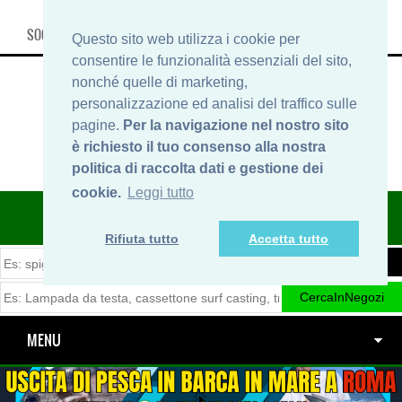
SOCIAL, INFO & SHOP
Questo sito web utilizza i cookie per
consentire le funzionalità essenziali del sito,
nonché quelle di marketing,
personalizzazione ed analisi del traffico sulle
pagine.
Per la navigazione nel nostro sito
è richiesto il tuo consenso alla nostra
politica di raccolta dati e gestione dei
cookie.
Leggi tutto
ITINERARIDIPESCA.IT
Rifiuta tutto
Accetta tutto
MENU