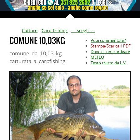
Catture
-
Carp fishing
-
--- scegli ---
COMUNE 10,03KG
Vuoi commentare?
Stampa/Scarica il PDF
Dove e come arrivare
comune da 10,03 kg
METEO
catturata a carpfishing
Testo rivisto da L.V