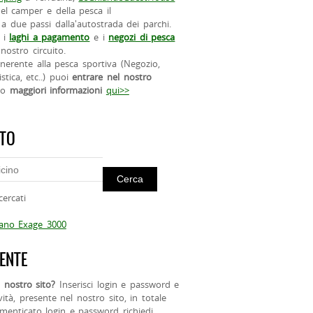
el camper e della pesca il
a due passi dalla'autostrada dei parchi.
 i
laghi a pagamento
e i
negozi di pesca
nostro circuito.
 inerente alla pesca sportiva (Negozio,
istica, etc..) puoi
entrare nel nostro
do
maggiori informazioni
qui>>
ITO
cercati
mano Exage 3000
ENTE
 nostro sito?
Inserisci login e password e
ività, presente nel nostro sito, in totale
menticato login e password richiedi