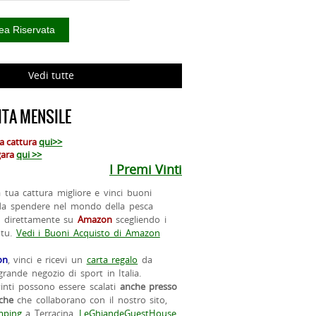
Vedi tutte
TA MENSILE
ua cattura
qui>>
 gara
qui >>
I Premi Vinti
la tua cattura migliore e vinci buoni
da spendere nel mondo della pesca
o direttamente su
Amazon
scegliendo i
 tu.
Vedi i Buoni Acquisto di Amazon
on
, vinci e ricevi un
carta regalo
da
rande negozio di sport in Italia.
vinti possono essere scalati
anche presso
iche
che collaborano con il nostro sito,
ping
a Terracina,
LeGhiandeGuestHouse