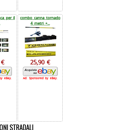
a per il
combo canna tornado
.
4 metri +...
 €
25,90 €
by eBay.
Ad: Sponsored by eBay.
ONI STRADALI