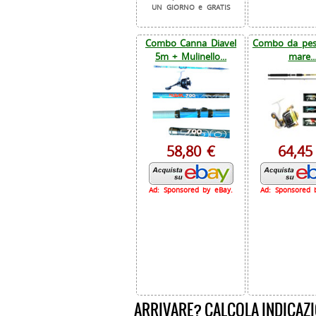
UN GIORNO e GRATIS
Combo Canna Diavel
Combo da pesc
5m + Mulinello...
mare..
58,80 €
64,45
Ad: Sponsored by eBay.
Ad: Sponsored 
ARRIVARE? CALCOLA INDICAZI