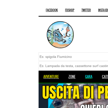
FACEBOOK
FBSHOP
TWITTER
INSTA ID
AVVENTURE
ZONE
GARA
CAT