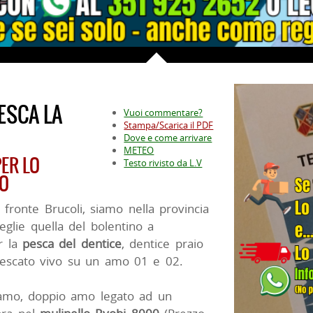
PESCA LA
Vuoi commentare?
Stampa/Scarica il PDF
Dove e come arrivare
METEO
ER LO
Testo rivisto da L.V
NO
fronte Brucoli, siamo nella provincia
eglie quella del bolentino a
r la
pesca del dentice
, dentice praio
nescato vivo su un amo 01 e 02.
amo, doppio amo legato ad un