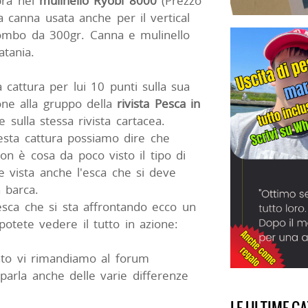
ibra nel
mulinello Ryobi 8000
(Prezzo
 canna usata anche per il vertical
piombo da 300gr. Canna e mulinello
atania.
cattura per lui 10 punti sulla sua
one alla gruppo della
rivista Pesca in
 sulla stessa rivista cartacea.
ta cattura possiamo dire che
on è cosa da poco visto il tipo di
e vista anche l'esca che si deve
n barca.
esca che si sta affrontando ecco un
tete vedere il tutto in azione:
nto vi rimandiamo al forum
parla anche delle varie differenze