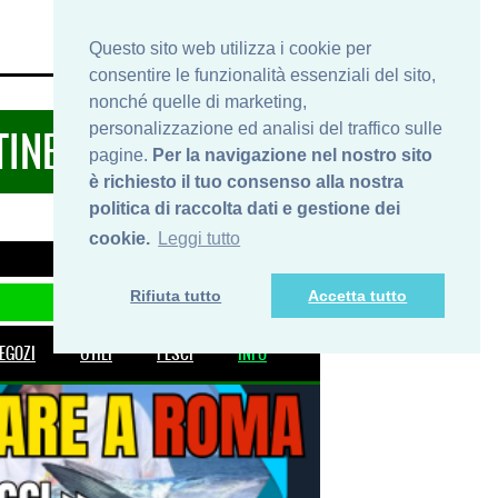
HOME
INFO
SHOP
PRIVACY
Questo sito web utilizza i cookie per
consentire le funzionalità essenziali del sito,
nonché quelle di marketing,
personalizzazione ed analisi del traffico sulle
TINERARIDIPESCA.IT
pagine.
Per la navigazione nel nostro sito
è richiesto il tuo consenso alla nostra
politica di raccolta dati e gestione dei
cookie.
Leggi tutto
Rifiuta tutto
Accetta tutto
EGOZI
UTILI
PESCI
INFO