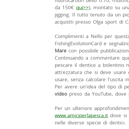
fluorocarbon dello 0.70, multif
da 150€
qui>>
), montato su una
jigging. Il tutto tenuto da un 
acquistti presso Olga sport di C
Complimenti a Nello per questa 
FishingEvolutionCard e segnalzi
Mare
con possibile pubblicazione
Continuando a commentare ques
pescare il dentice a bolentino n
attrezzatura che si deve usare 
usare, senza calcolare l'uscita i
Per avere un'idea del tipo di p
video
preso da YouTube, dove po
Per un ulteriore approfondime
www.amiciperlapesca.it
dove si 
nelle diverse specie di dentici.