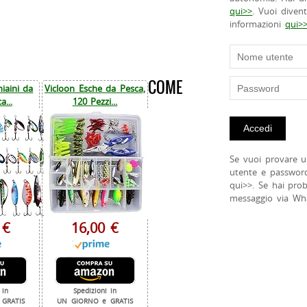
qui>>
. Vuoi diven
informazioni
qui>
COME
iaini da
Vicloon Esche da Pesca,
a...
120 Pezzi...
Se vuoi provare u
utente e passwor
qui>>. Se hai pro
messaggio via Wh
 €
16,00 €
 in
Spedizioni in
GRATIS
UN GIORNO e GRATIS