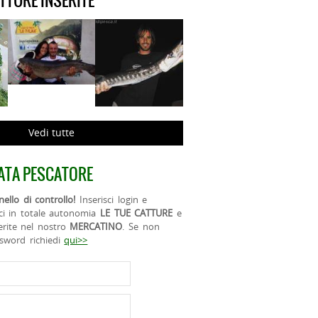
ATTURE INSERITE
Vedi tutte
ATA PESCATORE
ello di controllo!
Inserisci login e
ci in totale autonomia
LE TUE CATTURE
e
erite nel nostro
MERCATINO
. Se non
ssword richiedi
qui>>