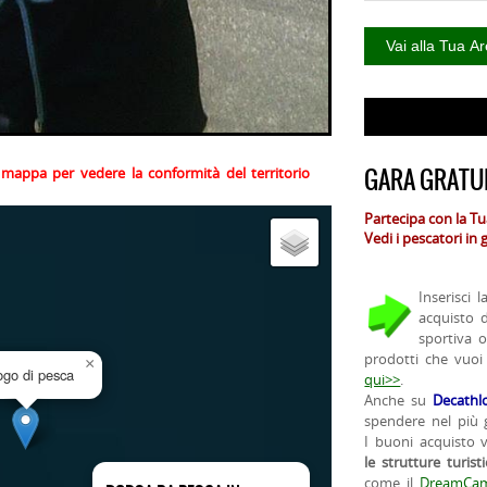
GARA GRATUI
la mappa per vedere la conformità del territorio
Partecipa con la T
Vedi i pescatori in
Inserisci 
acquisto 
sportiva 
prodotti che vuoi
×
uogo di pesca
qui>>
.
Anche su
Decathl
spendere nel più g
I buoni acquisto 
le strutture turist
come il
DreamCam