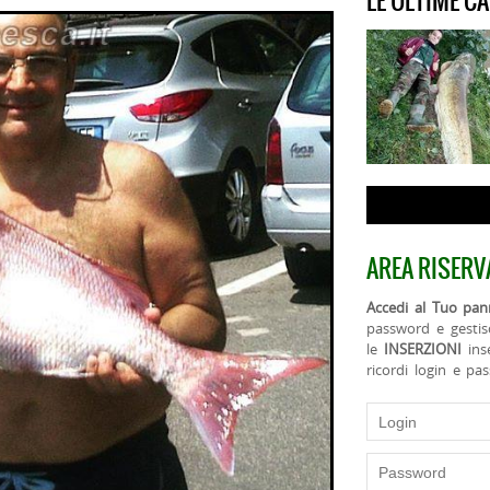
LE ULTIME C
AREA RISERV
Accedi al Tuo pann
password e gestis
le
INSERZIONI
ins
ricordi login e pa