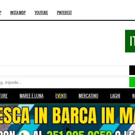
P
INSTA MDP
YOUTUBE
PINTEREST
I
TURE
MAREE E LUNA
EVENTI
MERCATINO
LAGHI
N