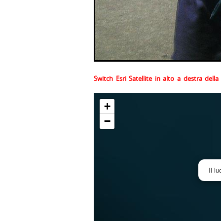
Switch Esri Satellite in alto a destra del
+
−
Il l