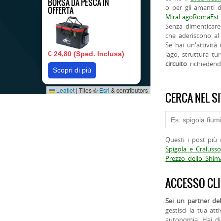
BORSA DA PESCA IN
o per gli amanti d
OFFERTA
MiraLagoRomaEst
Senza dimenticare
che aderiscono al 
Se hai un'attività
€ 24,80 (Sped. Inclusa)
lago, struttura tur
circuito
richieden
Scopri di più
Leaflet
|
Tiles ©
Esri
& contributors
CERCA NEL S
Questi i post più 
Spigola e Cralusso
Prezzo dello Shi
ACCESSO CLI
Sei un partner del
gestisci la tua att
autonomia. Hai di