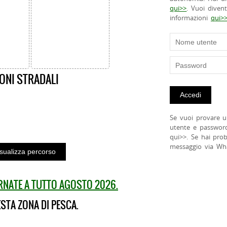
qui>>
. Vuoi diven
informazioni
qui>
ONI STRADALI
Se vuoi provare u
utente e passwor
qui>>. Se hai pro
messaggio via Wh
ORNATE A TUTTO AGOSTO 2026.
STA ZONA DI PESCA.