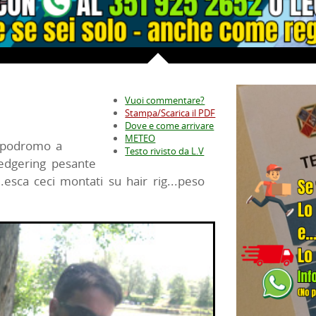
Vuoi commentare?
Stampa/Scarica il PDF
Dove e come arrivare
METEO
arpodromo a
Testo rivisto da L.V
ledgering pesante
...esca ceci montati su hair rig...peso