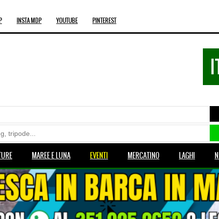
P
INSTA MDP
YOUTUBE
PINTEREST
I
TURE
MAREE E LUNA
EVENTI
MERCATINO
LAGHI
N