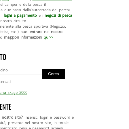
el camper e della pesca il
a due passi dalla'autostrada dei parchi.
 i
laghi a pagamento
e i
negozi di pesca
nostro circuito.
 inerente alla pesca sportiva (Negozio,
istica, etc..) puoi
entrare nel nostro
do
maggiori informazioni
qui>>
ITO
cercati
mano Exage 3000
ENTE
 nostro sito?
Inserisci login e password e
ività, presente nel nostro sito, in totale
menticato login e password richiedi