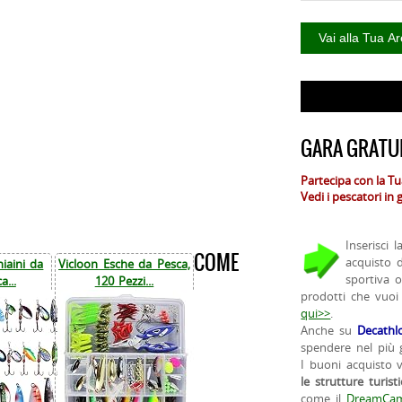
GARA GRATUI
Partecipa con la T
Vedi i pescatori in
Inserisci 
COME
acquisto 
iaini da
Vicloon Esche da Pesca,
sportiva 
a...
120 Pezzi...
prodotti che vuoi
qui>>
.
Anche su
Decathl
spendere nel più g
I buoni acquisto 
le strutture turist
come il
DreamCam