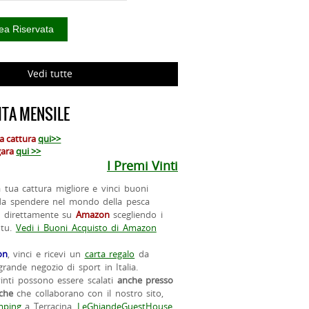
Vedi tutte
TA MENSILE
ua cattura
qui>>
 gara
qui >>
I Premi Vinti
la tua cattura migliore e vinci buoni
da spendere nel mondo della pesca
o direttamente su
Amazon
scegliendo i
 tu.
Vedi i Buoni Acquisto di Amazon
on
, vinci e ricevi un
carta regalo
da
rande negozio di sport in Italia.
vinti possono essere scalati
anche presso
iche
che collaborano con il nostro sito,
ping
a Terracina,
LeGhiandeGuestHouse