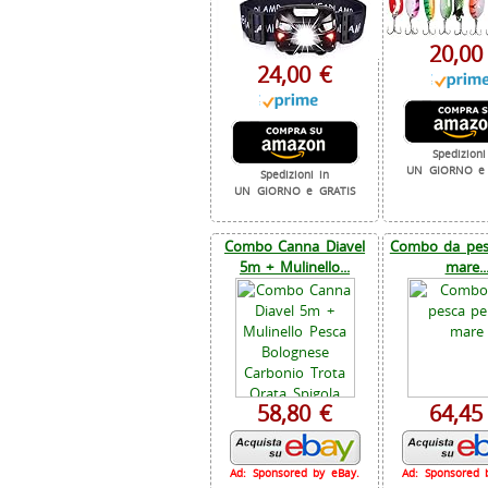
20,00
24,00 €
Spedizioni
UN GIORNO e 
Spedizioni in
UN GIORNO e GRATIS
Combo Canna Diavel
Combo da pesc
5m + Mulinello...
mare..
58,80 €
64,45
Ad: Sponsored by eBay.
Ad: Sponsored 