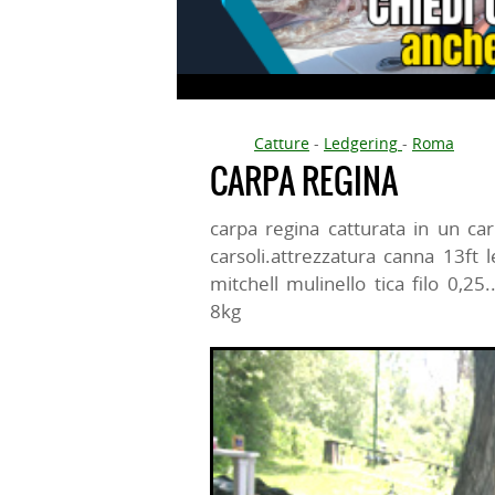
Catture
-
Ledgering
-
Roma
CARPA REGINA
carpa regina catturata in un c
carsoli.attrezzatura canna 13ft 
mitchell mulinello tica filo 0,25
8kg