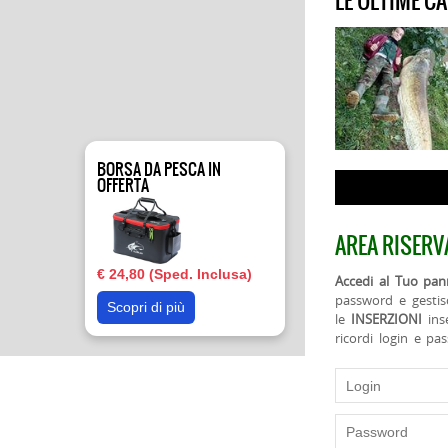
LE ULTIME C
BORSA DA PESCA IN
OFFERTA
AREA RISERV
€ 24,80 (Sped. Inclusa)
Accedi al Tuo pann
password e gestis
Scopri di più
le
INSERZIONI
ins
ricordi login e pa