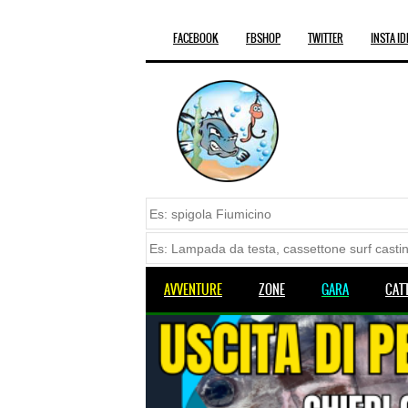
FACEBOOK
FBSHOP
TWITTER
INSTA ID
AVVENTURE
ZONE
GARA
CAT