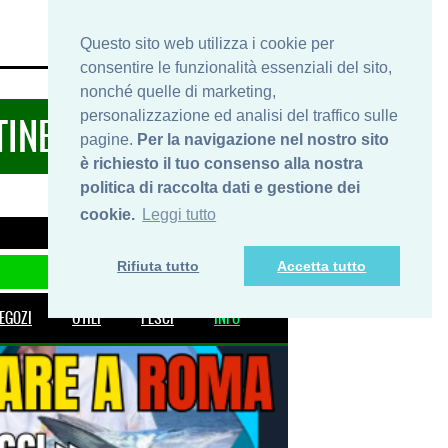
HOME
INFO
SHOP
PRIVACY
Questo sito web utilizza i cookie per
consentire le funzionalità essenziali del sito,
nonché quelle di marketing,
personalizzazione ed analisi del traffico sulle
TINERARIDIPESCA.IT
pagine.
Per la navigazione nel nostro sito
è richiesto il tuo consenso alla nostra
politica di raccolta dati e gestione dei
cookie.
Leggi tutto
Rifiuta tutto
Accetta tutto
EGOZI
UTILI
PESCI
INFO