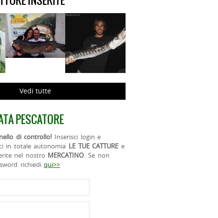
ATTURE INSERITE
Vedi tutte
ATA PESCATORE
ello di controllo!
Inserisci login e
ci in totale autonomia
LE TUE CATTURE
e
erite nel nostro
MERCATINO
. Se non
ssword richiedi
qui>>