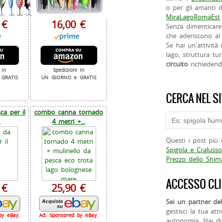
o per gli amanti d
MiraLagoRomaEst
 €
16,00 €
Senza dimenticare
che aderiscono al 
Se hai un'attività
lago, struttura tur
circuito
richieden
 in
Spedizioni in
GRATIS
UN GIORNO e GRATIS
CERCA NEL S
a per il
combo canna tornado
.
4 metri +...
Questi i post più 
Spigola e Cralusso
Prezzo dello Shi
ACCESSO CLI
 €
25,90 €
Sei un partner del
gestisci la tua att
by eBay.
Ad: Sponsored by eBay.
autonomia. Hai di