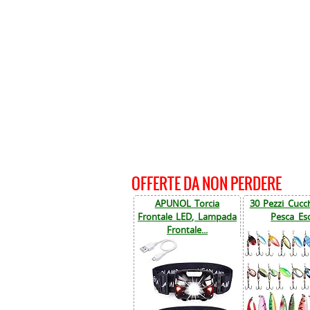
OFFERTE DA NON PERDERE
APUNOL Torcia
30 Pezzi Cucch
Frontale LED, Lampada
Pesca Esc
Frontale...