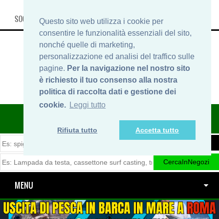
SOCIAL, INFO & SHOP
Questo sito web utilizza i cookie per
consentire le funzionalità essenziali del sito,
nonché quelle di marketing,
personalizzazione ed analisi del traffico sulle
pagine.
Per la navigazione nel nostro sito
è richiesto il tuo consenso alla nostra
politica di raccolta dati e gestione dei
cookie.
Leggi tutto
ITINERARIDIPESCA.IT
Rifiuta tutto
Accetta tutto
MENU