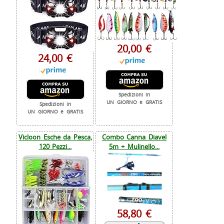
20,00 €
24,00 €
Spedizioni in
UN GIORNO e GRATIS
Spedizioni in
UN GIORNO e GRATIS
Vicloon Esche da Pesca,
Combo Canna Diavel
120 Pezzi...
5m + Mulinello...
58,80 €