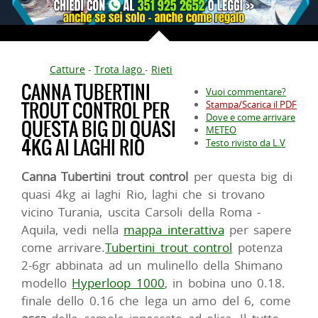
Catture
-
Trota lago
-
Rieti
CANNA TUBERTINI
Vuoi commentare?
TROUT CONTROL PER
Stampa/Scarica il PDF
Dove e come arrivare
QUESTA BIG DI QUASI
METEO
4KG AI LAGHI RIO
Testo rivisto da L.V
Canna Tubertini trout control
per questa big di
quasi 4kg ai laghi Rio, laghi che si trovano
vicino Turania, uscita Carsoli della Roma -
Aquila, vedi nella
mappa interattiva
per sapere
come arrivare.
Tubertini trout control
potenza
2-6gr abbinata ad un mulinello della Shimano
modello
Hyperloop 1000
, in bobina uno 0.18.
finale dello 0.16 che lega un amo del 6, come