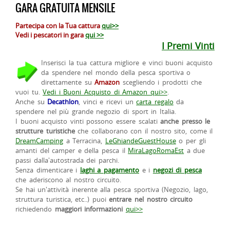
GARA GRATUITA MENSILE
Partecipa con la Tua cattura
qui>>
Vedi i pescatori in gara
qui >>
I Premi Vinti
Inserisci la tua cattura migliore e vinci buoni acquisto
da spendere nel mondo della pesca sportiva o
direttamente su
Amazon
scegliendo i prodotti che
vuoi tu.
Vedi i Buoni Acquisto di Amazon qui>>
.
Anche su
Decathlon
, vinci e ricevi un
carta regalo
da
spendere nel più grande negozio di sport in Italia.
I buoni acquisto vinti possono essere scalati
anche presso le
strutture turistiche
che collaborano con il nostro sito, come il
DreamCamping
a Terracina,
LeGhiandeGuestHouse
o per gli
amanti del camper e della pesca il
MiraLagoRomaEst
a due
passi dalla'autostrada dei parchi.
Senza dimenticare i
laghi a pagamento
e i
negozi di pesca
che aderiscono al nostro circuito.
Se hai un'attività inerente alla pesca sportiva (Negozio, lago,
struttura turistica, etc..) puoi
entrare nel nostro circuito
richiedendo
maggiori informazioni
qui>>