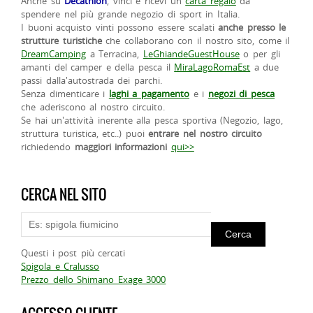
Anche su
Decathlon
, vinci e ricevi un
carta regalo
da
spendere nel più grande negozio di sport in Italia.
I buoni acquisto vinti possono essere scalati
anche presso le
strutture turistiche
che collaborano con il nostro sito, come il
DreamCamping
a Terracina,
LeGhiandeGuestHouse
o per gli
amanti del camper e della pesca il
MiraLagoRomaEst
a due
passi dalla'autostrada dei parchi.
Senza dimenticare i
laghi a pagamento
e i
negozi di pesca
che aderiscono al nostro circuito.
Se hai un'attività inerente alla pesca sportiva (Negozio, lago,
struttura turistica, etc..) puoi
entrare nel nostro circuito
richiedendo
maggiori informazioni
qui>>
CERCA NEL SITO
Questi i post più cercati
Spigola e Cralusso
Prezzo dello Shimano Exage 3000