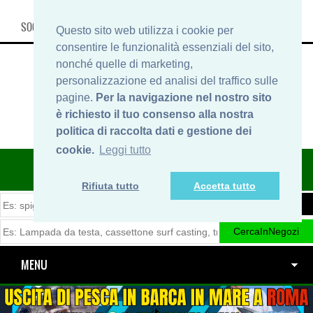
SOCIAL, INFO & SHOP
Questo sito web utilizza i cookie per
consentire le funzionalità essenziali del sito,
nonché quelle di marketing,
personalizzazione ed analisi del traffico sulle
pagine.
Per la navigazione nel nostro sito
è richiesto il tuo consenso alla nostra
politica di raccolta dati e gestione dei
cookie.
Leggi tutto
ITINERARIDIPESCA.IT
Rifiuta tutto
Accetta tutto
MENU