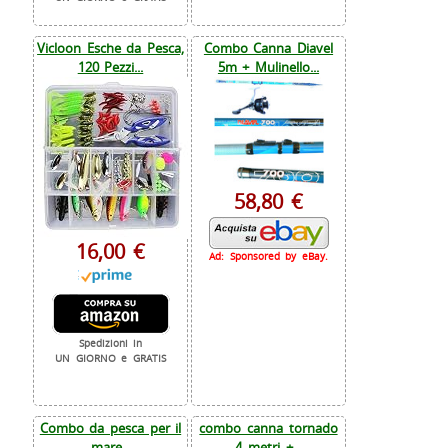
Vicloon Esche da Pesca,
Combo Canna Diavel
120 Pezzi...
5m + Mulinello...
58,80 €
16,00 €
Ad: Sponsored by eBay.
Spedizioni in
UN GIORNO e GRATIS
Combo da pesca per il
combo canna tornado
mare...
4 metri +...