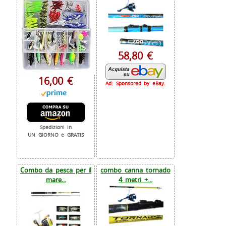
58,80 €
16,00 €
Ad: Sponsored by eBay.
Spedizioni in
UN GIORNO e GRATIS
Combo da pesca per il
combo canna tornado
mare...
4 metri +...