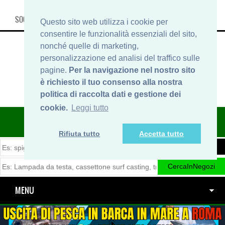
SOCIAL, INFO & SHOP
Questo sito web utilizza i cookie per
consentire le funzionalità essenziali del sito,
nonché quelle di marketing,
personalizzazione ed analisi del traffico sulle
pagine.
Per la navigazione nel nostro sito
è richiesto il tuo consenso alla nostra
politica di raccolta dati e gestione dei
cookie.
Leggi tutto
ITINERARIDIPESCA.IT
Rifiuta tutto
Accetta tutto
MENU