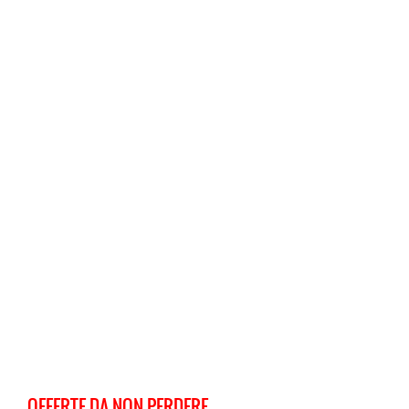
OFFERTE DA NON PERDERE