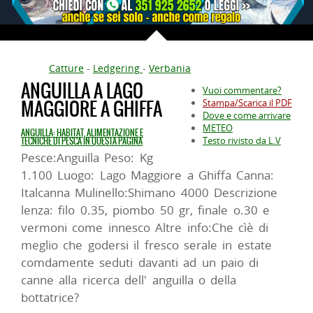
Catture
-
Ledgering
-
Verbania
ANGUILLA A LAGO
Vuoi commentare?
MAGGIORE A GHIFFA
Stampa/Scarica il PDF
Dove e come arrivare
METEO
ANGUILLA: HABITAT, ALIMENTAZIONE E
Testo rivisto da L.V
TECNICHE DI PESCA IN QUESTA PAGINA
Pesce:Anguilla Peso: Kg
1.100 Luogo: Lago Maggiore a Ghiffa Canna:
Italcanna Mulinello:Shimano 4000 Descrizione
lenza: filo 0.35, piombo 50 gr, finale o.30 e
vermoni come innesco Altre info:Che cìè di
meglio che godersi il fresco serale in estate
comdamente seduti davanti ad un paio di
canne alla ricerca dell' anguilla o della
bottatrice?