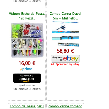
UN GIORNO e GRATIS
Vicloon Esche da Pesca,
Combo Canna Diavel
120 Pezzi...
5m + Mulinello...
58,80 €
16,00 €
Ad: Sponsored by eBay.
Spedizioni in
UN GIORNO e GRATIS
Combo da pesca per il
combo canna tornado