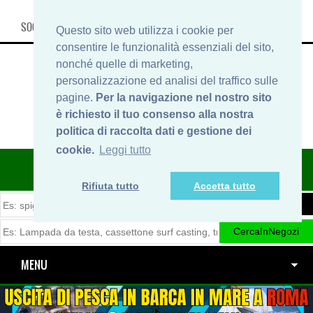
SOCIAL, INFO & SHOP
Questo sito web utilizza i cookie per
consentire le funzionalità essenziali del sito,
nonché quelle di marketing,
personalizzazione ed analisi del traffico sulle
pagine.
Per la navigazione nel nostro sito
è richiesto il tuo consenso alla nostra
politica di raccolta dati e gestione dei
cookie.
Leggi tutto
ITINERARIDIPESCA.IT
Rifiuta tutto
Accetta tutto
MENU