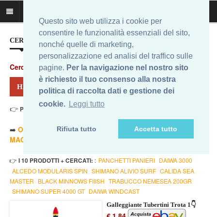
Questo sito web utilizza i cookie per
consentire le funzionalità essenziali del sito,
CERCA IL MIGLIOR PREZZO...
nonché quelle di marketing,
personalizzazione ed analisi del traffico sulle
Cerca
:
pagine.
Per la navigazione nel nostro sito
è richiesto il tuo consenso alla nostra
HAI CERCATO: TUBERTINI TROTA
politica di raccolta dati e gestione dei
cookie.
Leggi tutto
👉
Prezzo Min. 1,84 Eur - Prezzo Max 420,70 Eur
. Risultati: 12
➡️
ORDINA PER PREZZO MINORE
- ➡️
ORDINA PER PREZZO
Rifiuta tutto
Accetta tutto
MAGGIORE
- 🔥
SOLO AMAZON
- 🔥
TUTTI
👉
I 10 PRODOTTI + CERCATI:
:
PANCHETTI PANIERI
DAIWA 3000
ALCEDO MODULARIS SPIN
SHIMANO ALIVIO SURF
CALIDA SEA
MASTER
BLACK MINNOWS FIIISH
TRABUCCO NEMESEA 200GR
SHIMANO SUPER 4000 GT
DAIWA WINDCAST
Galleggiante Tubertini Trota 1👇
€ 1,84