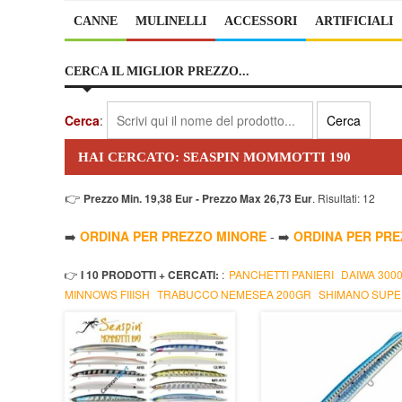
CANNE
MULINELLI
ACCESSORI
ARTIFICIALI
CERCA IL MIGLIOR PREZZO...
Cerca
:
HAI CERCATO: SEASPIN MOMMOTTI 190
👉
Prezzo Min. 19,38 Eur - Prezzo Max 26,73 Eur
. Risultati: 12
➡️
ORDINA PER PREZZO MINORE
- ➡️
ORDINA PER PR
👉
I 10 PRODOTTI + CERCATI:
:
PANCHETTI PANIERI
DAIWA 300
MINNOWS FIIISH
TRABUCCO NEMESEA 200GR
SHIMANO SUPE