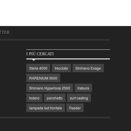
TTER
I PIÙ CERCATI
Stella 4000
trecciato
Shimano Exage
RARENIUM 3000
Shimano Hyperloop 2500
Kabura
fodero
panchetto
surf casting
lampada led frontale
Feeder