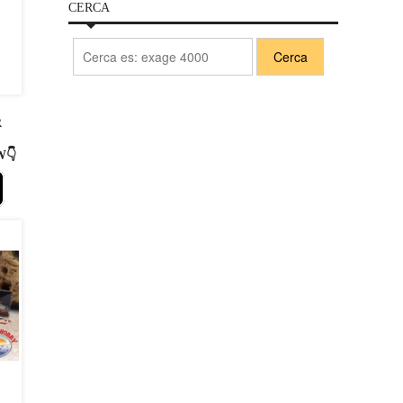
CERCA
R
W👇