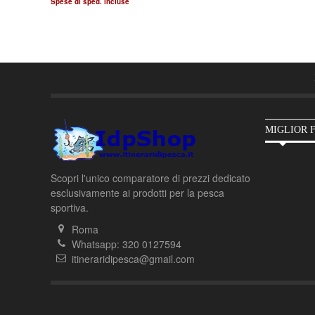
Spese di sped. incluse
MIGLIOR 
Scopri l'unico comparatore di prezzi dedicato
esclusivamente ai prodotti per la pesca
sportiva.
Roma
Whatsapp: 320 0127594
itineraridipesca@gmail.com