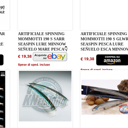
SAR
ARTIFICIALE SPINNING
ARTIFICIALE SPINNING
MOMMOTTI 190 S SARR
MOMMOTTI 190 S GLW
RE
SEASPIN LURE MINNOW
SEASPIN PESCA LURE
SEÑUELO MARE PESCA👇
SEÑUELO ESCA MINNO
€ 19,38
€ 19,38
Spese di sped. incluse
Spese di sped. incluse