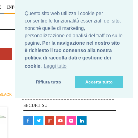
E
INFO
Questo sito web utilizza i cookie per
consentire le funzionalità essenziali del sito,
nonché quelle di marketing,
personalizzazione ed analisi del traffico sulle
pagine.
Per la navigazione nel nostro sito
è richiesto il tuo consenso alla nostra
Iscriviti alla nostra newsletter
politica di raccolta dati e gestione dei
cookie.
Leggi tutto
Nelle e-mail che riceverai, ti potrai sempre
cancellare da questa newsletters. In nessun caso la Tua e-
Rifiuta tutto
Accetta tutto
mail verrà ceduta a terze parti.
Elimina
Ti vuoi cancellare?
BLACK
la Tua e-mail qui>>
SEGUICI SU