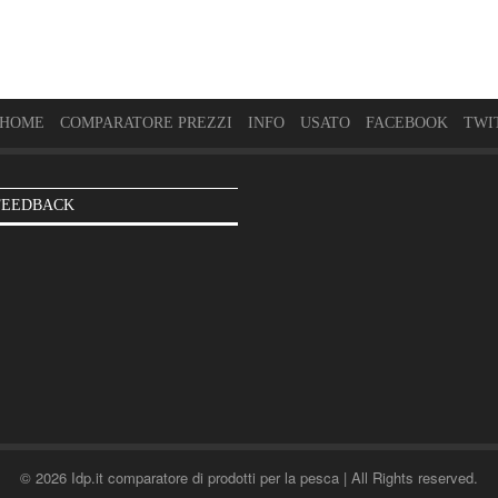
HOME
COMPARATORE PREZZI
INFO
USATO
FACEBOOK
TWI
FEEDBACK
© 2026 Idp.it comparatore di prodotti per la pesca | All Rights reserved.