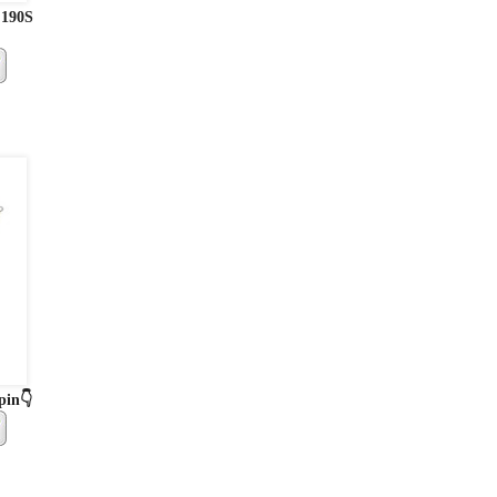
 190S
pin👇