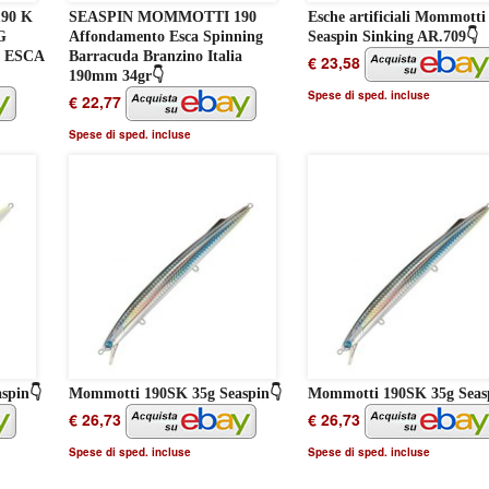
90 K
SEASPIN MOMMOTTI 190
Esche artificiali Mommotti
G
Affondamento Esca Spinning
Seaspin Sinking AR.709👇
 ESCA
Barracuda Branzino Italia
€ 23,58
190mm 34gr👇
Spese di sped. incluse
€ 22,77
Spese di sped. incluse
spin👇
Mommotti 190SK 35g Seaspin👇
Mommotti 190SK 35g Seas
€ 26,73
€ 26,73
Spese di sped. incluse
Spese di sped. incluse