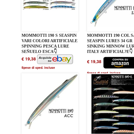
MOMMOTTI 190 S SEASPIN
MOMMOTTI 190 COL 
VARI COLORI ARTIFICIALE
SEASPIN LURES 34 GR
SPINNING PESCA LURE
SINKING MINNOW LU
SEÑUELO ESCA👇
ITALY ARTIFICIAL?E👇
€ 19,38
€ 19,38
Spese di sped. incluse
Spese di sped. incluse