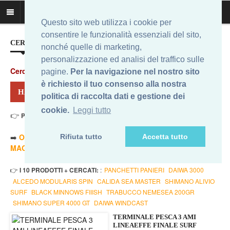
Questo sito web utilizza i cookie per
consentire le funzionalità essenziali del sito,
CERCA IL MIGLIOR PREZZO...
nonché quelle di marketing,
personalizzazione ed analisi del traffico sulle
Cerca
:
pagine.
Per la navigazione nel nostro sito
è richiesto il tuo consenso alla nostra
HAI CERCATO: LINEAEFFE SURF
politica di raccolta dati e gestione dei
cookie.
Leggi tutto
👉
Prezzo Min. 1,28 Eur - Prezzo Max 99,00 Eur
. Risultati: 12
➡️
ORDINA PER PREZZO MINORE
- ➡️
ORDINA PER PREZZO
Rifiuta tutto
Accetta tutto
MAGGIORE
- 🔥
SOLO AMAZON
- 🔥
TUTTI
👉
I 10 PRODOTTI + CERCATI:
:
PANCHETTI PANIERI
DAIWA 3000
ALCEDO MODULARIS SPIN
CALIDA SEA MASTER
SHIMANO ALIVIO
SURF
BLACK MINNOWS FIIISH
TRABUCCO NEMESEA 200GR
SHIMANO SUPER 4000 GT
DAIWA WINDCAST
TERMINALE PESCA 3 AMI
LINEAEFFE FINALE SURF