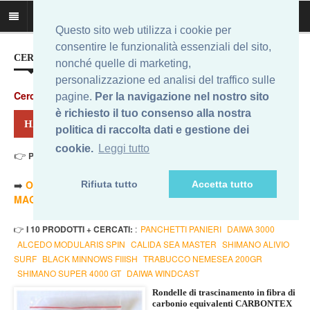
Questo sito web utilizza i cookie per
consentire le funzionalità essenziali del sito,
CERCA IL MIGLIOR PREZZO...
nonché quelle di marketing,
personalizzazione ed analisi del traffico sulle
Cerca
:
pagine.
Per la navigazione nel nostro sito
è richiesto il tuo consenso alla nostra
HAI CERCATO: ULTEGRA XSC 10000
politica di raccolta dati e gestione dei
cookie.
Leggi tutto
👉
Prezzo Min. 10,38 Eur - Prezzo Max 230,00 Eur
. Risultati: 12
➡️
ORDINA PER PREZZO MINORE
- ➡️
ORDINA PER PREZZO
Rifiuta tutto
Accetta tutto
MAGGIORE
- 🔥
SOLO AMAZON
- 🔥
TUTTI
👉
I 10 PRODOTTI + CERCATI:
:
PANCHETTI PANIERI
DAIWA 3000
ALCEDO MODULARIS SPIN
CALIDA SEA MASTER
SHIMANO ALIVIO
SURF
BLACK MINNOWS FIIISH
TRABUCCO NEMESEA 200GR
SHIMANO SUPER 4000 GT
DAIWA WINDCAST
Rondelle di trascinamento in fibra di
carbonio equivalenti CARBONTEX