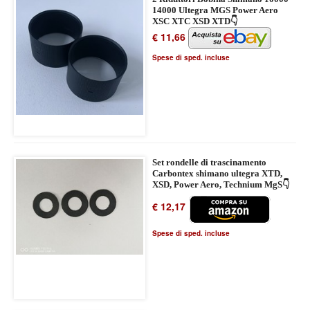
14000 Ultegra MGS Power Aero
XSC XTC XSD XTD👇
€ 11,66
Spese di sped. incluse
Set rondelle di trascinamento
Carbontex shimano ultegra XTD,
XSD, Power Aero, Technium MgS👇
€ 12,17
Spese di sped. incluse