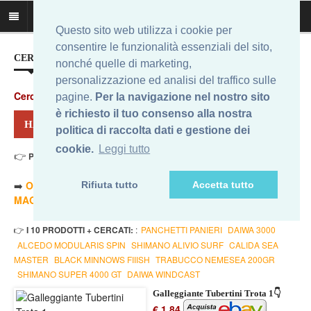
Questo sito web utilizza i cookie per
consentire le funzionalità essenziali del sito,
CERCA IL MIGLIOR PREZZO...
nonché quelle di marketing,
personalizzazione ed analisi del traffico sulle
Cerca
:
pagine.
Per la navigazione nel nostro sito
è richiesto il tuo consenso alla nostra
HAI CERCATO: TUBERTINI TROTA
politica di raccolta dati e gestione dei
cookie.
Leggi tutto
👉
Prezzo Min. 1,84 Eur - Prezzo Max 420,70 Eur
. Risultati: 12
➡️
ORDINA PER PREZZO MINORE
- ➡️
ORDINA PER PREZZO
Rifiuta tutto
Accetta tutto
MAGGIORE
- 🔥
SOLO AMAZON
- 🔥
TUTTI
👉
I 10 PRODOTTI + CERCATI:
:
PANCHETTI PANIERI
DAIWA 3000
ALCEDO MODULARIS SPIN
SHIMANO ALIVIO SURF
CALIDA SEA
MASTER
BLACK MINNOWS FIIISH
TRABUCCO NEMESEA 200GR
SHIMANO SUPER 4000 GT
DAIWA WINDCAST
Galleggiante Tubertini Trota 1👇
€ 1,84