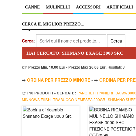
CANNE
MULINELLI
ACCESSORI
ARTIFICIALI
CERCA IL MIGLIOR PREZZO...
Cerca
:
HAI CERCATO: SHIMANO EXAGE 3000 SRC
👉
Prezzo Min. 10,00 Eur - Prezzo Max 26,08 Eur
. Risultati: 3
➡️
ORDINA PER PREZZO MINORE
- ➡️
ORDINA PER PR
👉
I 10 PRODOTTI + CERCATI:
:
PANCHETTI PANIERI
DAIWA 300
MINNOWS FIIISH
TRABUCCO NEMESEA 200GR
SHIMANO SUPE