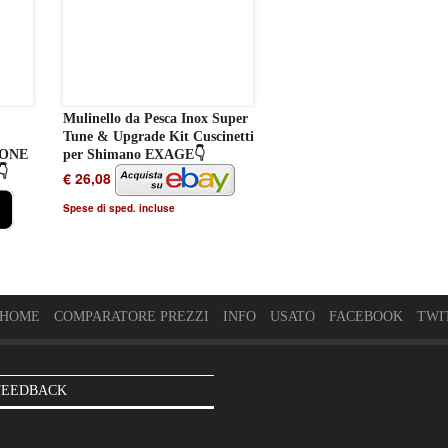
Mulinello da Pesca Inox Super
O
Tune & Upgrade Kit Cuscinetti
IONE
per Shimano EXAGE👇
👇
€ 26,08
Spese di sped. incluse
HOME
COMPARATORE PREZZI
INFO
USATO
FACEBOOK
TWI
FEEDBACK