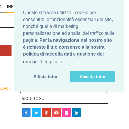
E
INFO
Questo sito web utilizza i cookie per
consentire le funzionalità essenziali del sito,
nonché quelle di marketing,
personalizzazione ed analisi del traffico sulle
pagine.
Per la navigazione nel nostro sito
è richiesto il tuo consenso alla nostra
Iscriviti alla nostra newsletter
politica di raccolta dati e gestione dei
cookie.
Leggi tutto
Nelle e-mail che riceverai, ti potrai sempre
cancellare da questa newsletters. In nessun caso la Tua e-
Rifiuta tutto
Accetta tutto
mail verrà ceduta a terze parti.
Elimina
Ti vuoi cancellare?
BLACK
la Tua e-mail qui>>
SEGUICI SU