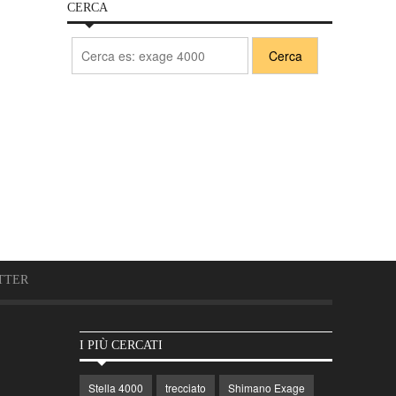
CERCA
TTER
I PIÙ CERCATI
Stella 4000
trecciato
Shimano Exage