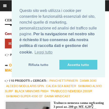
Questo sito web utilizza i cookie per
consentire le funzionalità essenziali del sito,
CERCA IL MIGLIOR PREZZO...
nonché quelle di marketing,
personalizzazione ed analisi del traffico sulle
Cerca
:
pagine.
Per la navigazione nel nostro sito
è richiesto il tuo consenso alla nostra
HAI CERCATO: NEMESEA 200
politica di raccolta dati e gestione dei
cookie.
Leggi tutto
👉
Prezzo Min. 110,00 Eur - Prezzo Max 441,38 Eur
. Risultati: 6
➡️
ORDINA PER PREZZO MINORE
- ➡️
ORDINA PER PREZZO
Rifiuta tutto
Accetta tutto
MAGGIORE
- 🔥
SOLO AMAZON
- 🔥
TUTTI
👉
I 10 PRODOTTI + CERCATI:
:
PANCHETTI PANIERI
DAIWA 3000
ALCEDO MODULARIS SPIN
CALIDA SEA MASTER
SHIMANO ALIVIO
SURF
BLACK MINNOWS FIIISH
TRABUCCO NEMESEA 200GR
SHIMANO SUPER 4000 GT
DAIWA WINDCAST
Trabucco nemesea canna surfcasting
3 pezzi az. 200 gr. MT. 4,20👇