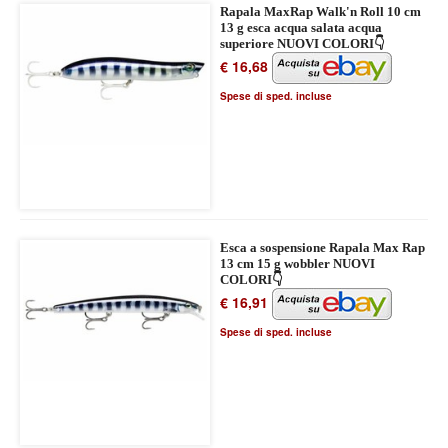
Rapala MaxRap Walk'n Roll 10 cm
13 g esca acqua salata acqua
superiore NUOVI COLORI👇
€ 16,68
Spese di sped. incluse
Esca a sospensione Rapala Max Rap
13 cm 15 g wobbler NUOVI
COLORI👇
€ 16,91
Spese di sped. incluse