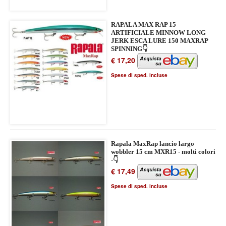
RAPALA MAX RAP 15
ARTIFICIALE MINNOW LONG
JERK ESCA LURE 150 MAXRAP
SPINNING👇
€ 17,20
Spese di sped. incluse
Rapala MaxRap lancio largo
wobbler 15 cm MXR15 - molti colori
-👇
€ 17,49
Spese di sped. incluse