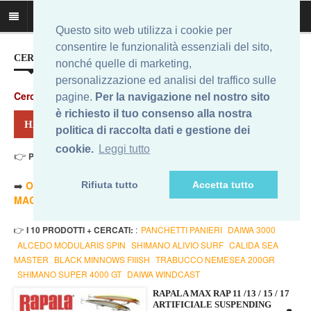
Questo sito web utilizza i cookie per
consentire le funzionalità essenziali del sito,
CERCA IL MIGLIOR PREZZO...
nonché quelle di marketing,
personalizzazione ed analisi del traffico sulle
Cerca
:
pagine.
Per la navigazione nel nostro sito
è richiesto il tuo consenso alla nostra
HAI CERCATO: MAXRAP FHC
politica di raccolta dati e gestione dei
cookie.
Leggi tutto
👉
Prezzo Min. 12,90 Eur - Prezzo Max 18,01 Eur
. Risultati: 12
➡️
ORDINA PER PREZZO MINORE
- ➡️
ORDINA PER PREZZO
Rifiuta tutto
Accetta tutto
MAGGIORE
- 🔥
SOLO AMAZON
- 🔥
TUTTI
👉
I 10 PRODOTTI + CERCATI:
:
PANCHETTI PANIERI
DAIWA 3000
ALCEDO MODULARIS SPIN
SHIMANO ALIVIO SURF
CALIDA SEA
MASTER
BLACK MINNOWS FIIISH
TRABUCCO NEMESEA 200GR
SHIMANO SUPER 4000 GT
DAIWA WINDCAST
RAPALA MAX RAP 11 /13 / 15 / 17
ARTIFICIALE SUSPENDING