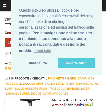
Questo sito web utilizza i cookie per
consentire le funzionalità essenziali del sito,
CERCA IL MIGLIOR PREZZO...
nonché quelle di marketing,
personalizzazione ed analisi del traffico sulle
Cerca
:
pagine.
Per la navigazione nel nostro sito
è richiesto il tuo consenso alla nostra
HAI CERCATO: DAIWA EXCELER
politica di raccolta dati e gestione dei
cookie.
Leggi tutto
👉
Prezzo Min. 72,00 Eur - Prezzo Max 130,00 Eur
. Risultati: 12
➡️
ORDINA PER PREZZO MINORE
- ➡️
ORDINA PER PREZZO
Rifiuta tutto
Accetta tutto
MAGGIORE
- 🔥
SOLO AMAZON
- 🔥
TUTTI
👉
I 10 PRODOTTI + CERCATI:
:
PANCHETTI PANIERI
DAIWA 3000
ALCEDO MODULARIS SPIN
CALIDA SEA MASTER
SHIMANO ALIVIO
SURF
BLACK MINNOWS FIIISH
TRABUCCO NEMESEA 200GR
SHIMANO SUPER 4000 GT
DAIWA WINDCAST
Mulinello Daiwa Exceler LT👇
€ 72,00