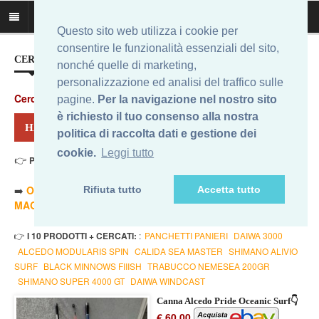
Questo sito web utilizza i cookie per
consentire le funzionalità essenziali del sito,
CERCA IL MIGLIOR PREZZO...
nonché quelle di marketing,
personalizzazione ed analisi del traffico sulle
Cerca
:
pagine.
Per la navigazione nel nostro sito
è richiesto il tuo consenso alla nostra
HAI CERCATO: ALCEDO PRIDE SURF
politica di raccolta dati e gestione dei
cookie.
Leggi tutto
👉
Prezzo Min. 60,00 Eur - Prezzo Max 105,40 Eur
. Risultati: 2
➡️
ORDINA PER PREZZO MINORE
- ➡️
ORDINA PER PREZZO
Rifiuta tutto
Accetta tutto
MAGGIORE
- 🔥
SOLO AMAZON
- 🔥
TUTTI
👉
I 10 PRODOTTI + CERCATI:
:
PANCHETTI PANIERI
DAIWA 3000
ALCEDO MODULARIS SPIN
CALIDA SEA MASTER
SHIMANO ALIVIO
SURF
BLACK MINNOWS FIIISH
TRABUCCO NEMESEA 200GR
SHIMANO SUPER 4000 GT
DAIWA WINDCAST
Canna Alcedo Pride Oceanic Surf👇
€ 60,00