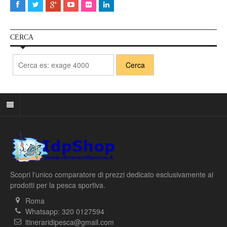
CERCA
Scopri l'unico comparatore di prezzi dedicato esclusivamente ai
prodotti per la pesca sportiva.
Roma
Whatsapp: 320 0127594
itineraridipesca@gmail.com