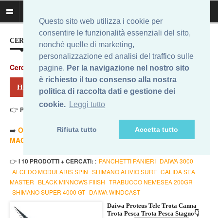
Questo sito web utilizza i cookie per
consentire le funzionalità essenziali del sito,
CERCA IL MIGLIOR PREZZO...
nonché quelle di marketing,
personalizzazione ed analisi del traffico sulle
Cerca
:
pagine.
Per la navigazione nel nostro sito
è richiesto il tuo consenso alla nostra
HAI CERCATO: DAIWA PROTEUS TROUT
politica di raccolta dati e gestione dei
cookie.
Leggi tutto
👉
Prezzo Min. 49,99 Eur - Prezzo Max 49,99 Eur
. Risultati: 1
➡️
ORDINA PER PREZZO MINORE
- ➡️
ORDINA PER PREZZO
Rifiuta tutto
Accetta tutto
MAGGIORE
- 🔥
SOLO AMAZON
- 🔥
TUTTI
👉
I 10 PRODOTTI + CERCATI:
:
PANCHETTI PANIERI
DAIWA 3000
ALCEDO MODULARIS SPIN
SHIMANO ALIVIO SURF
CALIDA SEA
MASTER
BLACK MINNOWS FIIISH
TRABUCCO NEMESEA 200GR
SHIMANO SUPER 4000 GT
DAIWA WINDCAST
Daiwa Proteus Tele Trota Canna
Trota Pesca Trota Pesca Stagno👇