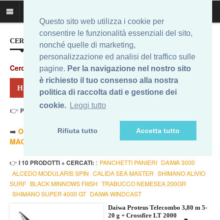
Questo sito web utilizza i cookie per
consentire le funzionalità essenziali del sito,
CERCA IL MIGLIOR PREZZO...
nonché quelle di marketing,
personalizzazione ed analisi del traffico sulle
Cerca
:
pagine.
Per la navigazione nel nostro sito
è richiesto il tuo consenso alla nostra
HAI CERCATO: DAIWA PROTEUS 2000
politica di raccolta dati e gestione dei
cookie.
Leggi tutto
👉
Prezzo Min. 69,99 Eur - Prezzo Max 71,75 Eur
. Risultati: 4
➡️
ORDINA PER PREZZO MINORE
- ➡️
ORDINA PER PREZZO
Rifiuta tutto
Accetta tutto
MAGGIORE
- 🔥
SOLO AMAZON
- 🔥
TUTTI
👉
I 10 PRODOTTI + CERCATI:
:
PANCHETTI PANIERI
DAIWA 3000
ALCEDO MODULARIS SPIN
CALIDA SEA MASTER
SHIMANO ALIVIO
SURF
BLACK MINNOWS FIIISH
TRABUCCO NEMESEA 200GR
SHIMANO SUPER 4000 GT
DAIWA WINDCAST
Daiwa Proteus Telecombo 3,80 m 5-
20 g + Crossfire LT 2000