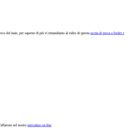
nesco del mais, per saperne di più vi rimandiamo al video di questa
uscita di pesca a feeder e
l'affarone nel nostro
mercatino on-line