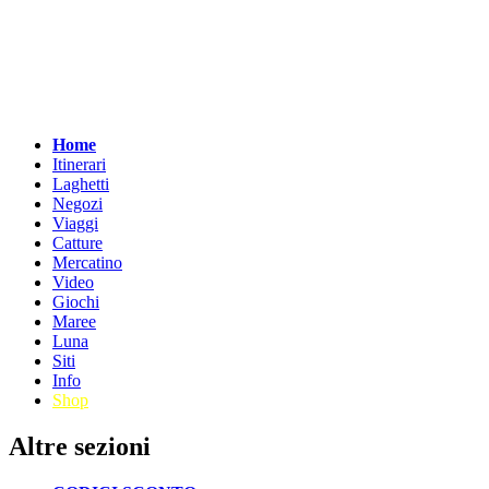
Home
Itinerari
Laghetti
Negozi
Viaggi
Catture
Mercatino
Video
Giochi
Maree
Luna
Siti
Info
Shop
Altre sezioni