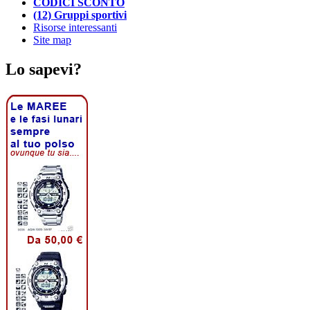
CODICI SCONTO
(12) Gruppi sportivi
Risorse interessanti
Site map
Lo sapevi?