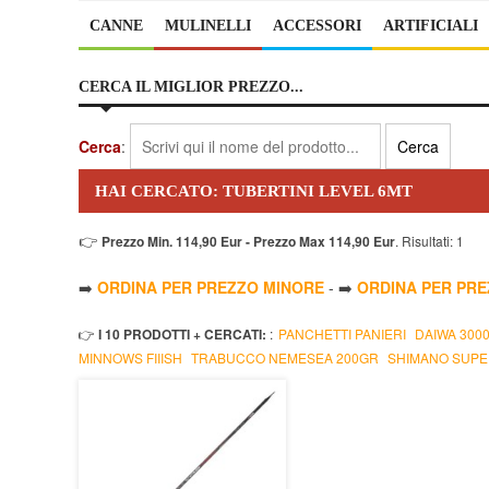
CANNE
MULINELLI
ACCESSORI
ARTIFICIALI
CERCA IL MIGLIOR PREZZO...
Cerca
:
HAI CERCATO: TUBERTINI LEVEL 6MT
👉
Prezzo Min. 114,90 Eur - Prezzo Max 114,90 Eur
. Risultati: 1
➡️
ORDINA PER PREZZO MINORE
- ➡️
ORDINA PER PR
👉
I 10 PRODOTTI + CERCATI:
:
PANCHETTI PANIERI
DAIWA 300
MINNOWS FIIISH
TRABUCCO NEMESEA 200GR
SHIMANO SUPE