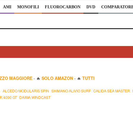
AMI
MONOFILI
FLUOROCARBON
DVD
COMPARATOR
EZZO MAGGIORE
- 🔥
SOLO AMAZON
- 🔥
TUTTI
0
ALCEDO MODULARIS SPIN
SHIMANO ALIVIO SURF
CALIDA SEA MASTER
R 4000 GT
DAIWA WINDCAST