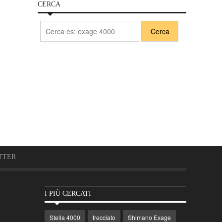
CERCA
TTER
I PIÙ CERCATI
Stella 4000
trecciato
Shimano Exage