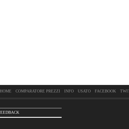
HOME
COMPARATORE PREZZI
INFO
USATO
FACEBOOK
TWI
FEEDBACK