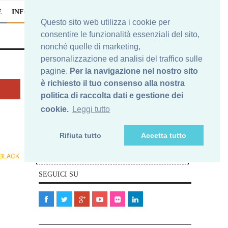
E
INFO
Questo sito web utilizza i cookie per
consentire le funzionalità essenziali del sito,
nonché quelle di marketing,
personalizzazione ed analisi del traffico sulle
pagine.
Per la navigazione nel nostro sito
è richiesto il tuo consenso alla nostra
Iscriviti alla nostra newsletter
politica di raccolta dati e gestione dei
cookie.
Leggi tutto
Nelle e-mail che riceverai, ti potrai sempre
cancellare da questa newsletters. In nessun caso la Tua e-
Rifiuta tutto
Accetta tutto
mail verrà ceduta a terze parti.
Elimina
Ti vuoi cancellare?
BLACK
la Tua e-mail qui>>
SEGUICI SU