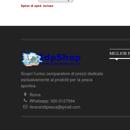
Spese di sped. incluse
MIGLIOR 
Scopri l'unico comparatore di prezzi dedicato
esclusivamente ai prodotti per la pesca
sportiva.
Roma
Whatsapp: 320 0127594
itineraridipesca@gmail.com