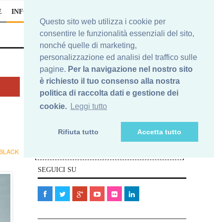
E
INFO
Questo sito web utilizza i cookie per
consentire le funzionalità essenziali del sito,
nonché quelle di marketing,
personalizzazione ed analisi del traffico sulle
pagine.
Per la navigazione nel nostro sito
è richiesto il tuo consenso alla nostra
Iscriviti alla nostra newsletter
politica di raccolta dati e gestione dei
cookie.
Leggi tutto
Nelle e-mail che riceverai, ti potrai sempre
cancellare da questa newsletters. In nessun caso la Tua e-
Rifiuta tutto
Accetta tutto
mail verrà ceduta a terze parti.
Elimina
Ti vuoi cancellare?
BLACK
la Tua e-mail qui>>
SEGUICI SU