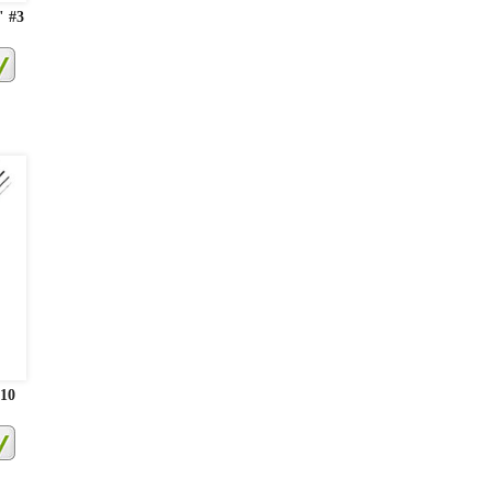
" #3
#10