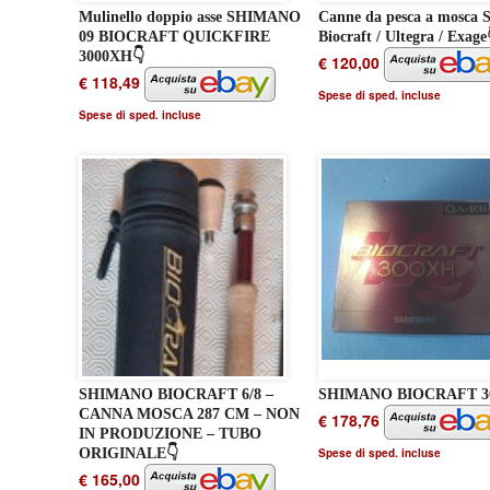
Mulinello doppio asse SHIMANO
Canne da pesca a mosca 
09 BIOCRAFT QUICKFIRE
Biocraft / Ultegra / Exage
3000XH👇
€ 120,00
€ 118,49
Spese di sped. incluse
Spese di sped. incluse
SHIMANO BIOCRAFT 6/8 –
SHIMANO BIOCRAFT 3
CANNA MOSCA 287 CM – NON
€ 178,76
IN PRODUZIONE – TUBO
ORIGINALE👇
Spese di sped. incluse
€ 165,00