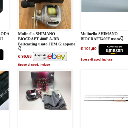
CODA
Mulinello SHIMANO
Mulinello SHIMANO
OL.
BIOCRAFT 400F A-RB
BIOCRAFT400F usato👇
Baitcasting usato JDM Giappone
€ 101,60
👇
€ 96,88
Spese di sped. incluse
Spese di sped. incluse