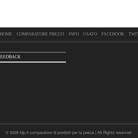
HOME
COMPARATORE PREZZI
INFO
USATO
FACEBOOK
TWI
FEEDBACK
© 2026 Idp.it comparatore di prodotti per la pesca | All Rights reserved.