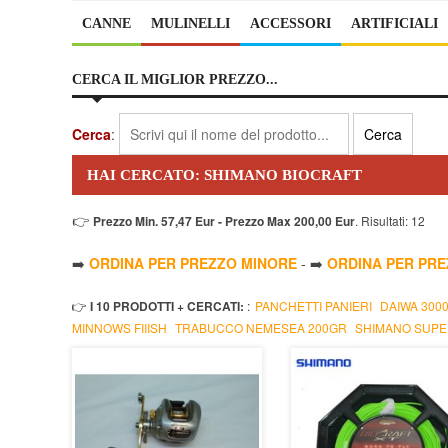
CANNE
MULINELLI
ACCESSORI
ARTIFICIALI
CERCA IL MIGLIOR PREZZO...
Cerca
:
HAI CERCATO: SHIMANO BIOCRAFT
👉
Prezzo Min. 57,47 Eur - Prezzo Max 200,00 Eur
. Risultati: 12
➡️
ORDINA PER PREZZO MINORE
- ➡️
ORDINA PER PR
👉
I 10 PRODOTTI + CERCATI:
:
PANCHETTI PANIERI
DAIWA 300
MINNOWS FIIISH
TRABUCCO NEMESEA 200GR
SHIMANO SUPE