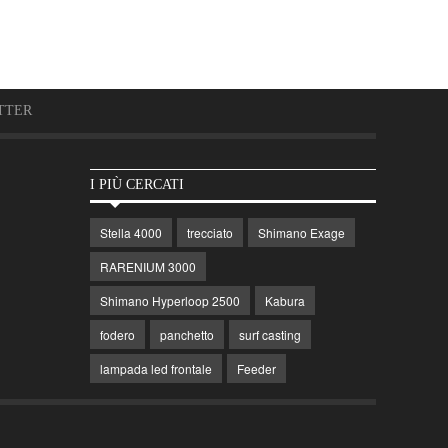
TTER
I PIÙ CERCATI
Stella 4000
trecciato
Shimano Exage
RARENIUM 3000
Shimano Hyperloop 2500
Kabura
fodero
panchetto
surf casting
lampada led frontale
Feeder