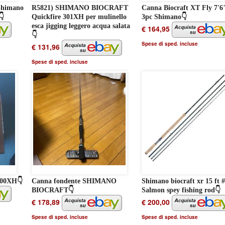
Shimano
R5821) SHIMANO BIOCRAFT
Canna Biocraft XT Fly 7'6
👇
Quickfire 301XH per mulinello
3pc Shimano👇
esca jigging leggero acqua salata
€ 164,95
👇
Spese di sped. incluse
€ 131,96
Spese di sped. incluse
00XH👇
Canna fondente SHIMANO
Shimano biocraft xr 15 ft 
BIOCRAFT👇
Salmon spey fishing rod👇
€ 178,89
€ 200,00
Spese di sped. incluse
Spese di sped. incluse