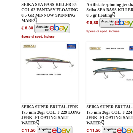
SEIKA SEA BASS KILLER 85
Artificiale spinning jerkb
COL 02 FANTASY FLOATING
Seika SEA BASS KILLE
8,5 GR MINNOW SPINNING
8,5 gr floating👇
MARE👇
€ 8,80
€ 8,30
Spese di sped. incluse
Spese di sped. incluse
SEIKA SUPER BRUTAL JERK
SEIKA SUPER BRUTAL
175 mm 26gr COL. J 229 LONG
175 mm 26gr COL. J 22
JERK -FLOATING SALT
JERK -FLOATING SAL
WATER👇
WATER👇
€ 11,50
€ 11,50