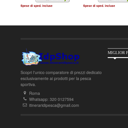
Spese di sped. incluse
Spese di sped. incluse
MIGLIOR 
Scopri l'unico comparatore di prezzi dedicato
esclusivamente ai prodotti per la pesca
sportiva.
Roma
Whatsapp: 320 0127594
itineraridipesca@gmail.com