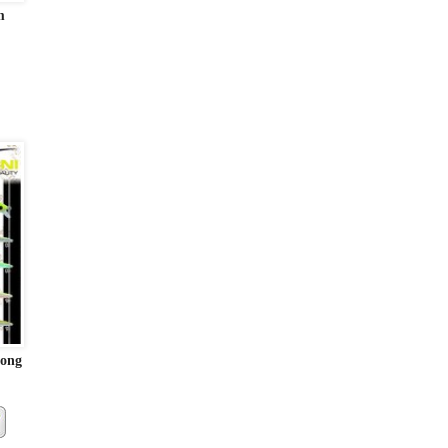
m
long