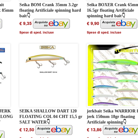
ait
Seika BOM Crank 35mm 3.2gr
Seika BOXER Crank 65m
R 85mm
floating Artificiale spinning hard
16.5gr floating Artificiale
bait👇
spinning hard bait👇
€ 9,35
€ 9,90
Spese di sped. incluse
Spese di sped. incluse
 JERK
SEIKA SHALLOW DART 120
jerkbait Seika WARRIOR 
4 LONG
FLOATING COL 04 CHT 15,5 gr
jerk 150mm 18gr floating
T
SALT WATER👇
Artificiale spinning👇
€ 12,50
€ 13,86