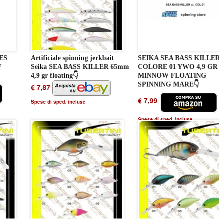
ES
Artificiale spinning jerkbait
SEIKA SEA BASS KILLER
F
Seika SEA BASS KILLER 65mm
COLORE 01 YWO 4,9 GR
4,9 gr floating👇
MINNOW FLOATING
SPINNING MARE👇
€ 7,87
€ 7,99
Spese di sped. incluse
Spese di sped. incluse