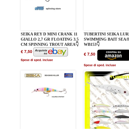
SEIKA REY D MINI CRANK 11
TUBERTINI SEIKA LUR
GIALLO 2,7 GR FLOATING 3.5
SWIMMING BAIT SEA/
CM SPINNING TROUT AREA👇
WB153👇
€ 7,50
€ 7,50
Spese di sped. incluse
Spese di sped. incluse