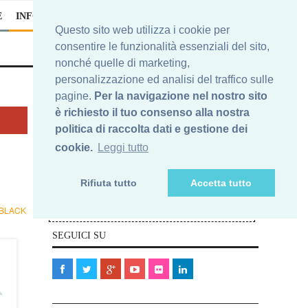
E
INFO
Questo sito web utilizza i cookie per
consentire le funzionalità essenziali del sito,
nonché quelle di marketing,
personalizzazione ed analisi del traffico sulle
pagine.
Per la navigazione nel nostro sito
è richiesto il tuo consenso alla nostra
Iscriviti alla nostra newsletter
politica di raccolta dati e gestione dei
cookie.
Leggi tutto
Nelle e-mail che riceverai, ti potrai sempre
cancellare da questa newsletters. In nessun caso la Tua e-
Rifiuta tutto
Accetta tutto
mail verrà ceduta a terze parti.
Elimina
Ti vuoi cancellare?
BLACK
la Tua e-mail qui>>
SEGUICI SU