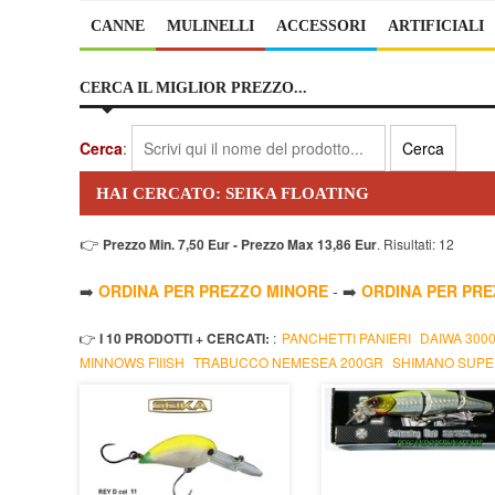
CANNE
MULINELLI
ACCESSORI
ARTIFICIALI
CERCA IL MIGLIOR PREZZO...
Cerca
:
HAI CERCATO: SEIKA FLOATING
👉
Prezzo Min. 7,50 Eur - Prezzo Max 13,86 Eur
. Risultati: 12
➡️
ORDINA PER PREZZO MINORE
- ➡️
ORDINA PER PR
👉
I 10 PRODOTTI + CERCATI:
:
PANCHETTI PANIERI
DAIWA 300
MINNOWS FIIISH
TRABUCCO NEMESEA 200GR
SHIMANO SUPE