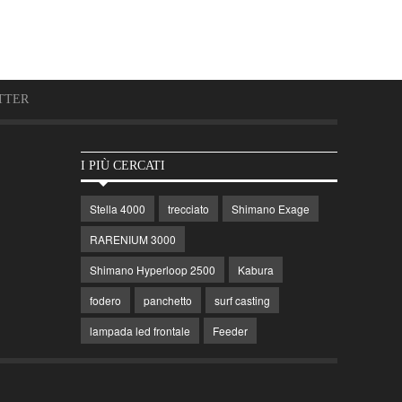
TTER
I PIÙ CERCATI
Stella 4000
trecciato
Shimano Exage
RARENIUM 3000
Shimano Hyperloop 2500
Kabura
fodero
panchetto
surf casting
lampada led frontale
Feeder