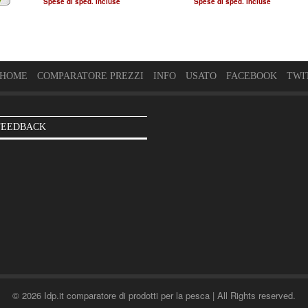
Spese di sped. incluse
Spese di sped. incluse
HOME
COMPARATORE PREZZI
INFO
USATO
FACEBOOK
TWI
FEEDBACK
© 2026 Idp.it comparatore di prodotti per la pesca | All Rights reserved.