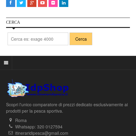
CERCA
Scopri l'unico comparatore di prezzi dedicato esclusivamente ai
prodotti per la pesca sportiva.
Roma
Whatsapp: 320 0127594
itineraridipesca@gmail.com