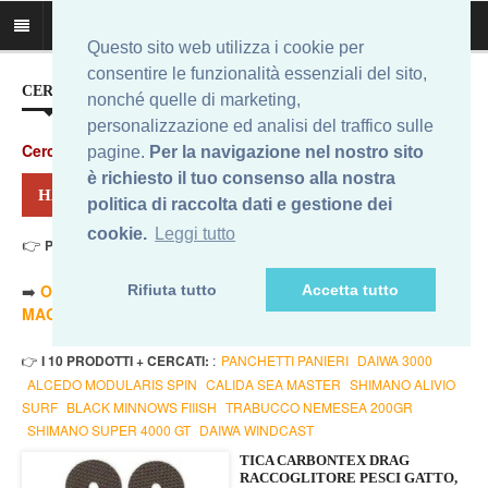
Questo sito web utilizza i cookie per
consentire le funzionalità essenziali del sito,
CERCA IL MIGLIOR PREZZO...
nonché quelle di marketing,
personalizzazione ed analisi del traffico sulle
Cerca
:
pagine.
Per la navigazione nel nostro sito
è richiesto il tuo consenso alla nostra
HAI CERCATO: TICA SPINFOCUS 6000
politica di raccolta dati e gestione dei
cookie.
Leggi tutto
👉
Prezzo Min. 18,20 Eur - Prezzo Max 18,20 Eur
. Risultati: 1
➡️
ORDINA PER PREZZO MINORE
- ➡️
ORDINA PER PREZZO
Rifiuta tutto
Accetta tutto
MAGGIORE
- 🔥
SOLO AMAZON
- 🔥
TUTTI
👉
I 10 PRODOTTI + CERCATI:
:
PANCHETTI PANIERI
DAIWA 3000
ALCEDO MODULARIS SPIN
CALIDA SEA MASTER
SHIMANO ALIVIO
SURF
BLACK MINNOWS FIIISH
TRABUCCO NEMESEA 200GR
SHIMANO SUPER 4000 GT
DAIWA WINDCAST
TICA CARBONTEX DRAG
RACCOGLITORE PESCI GATTO,