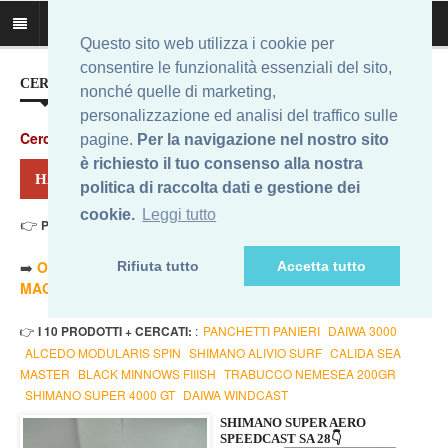
Questo sito web utilizza i cookie per
consentire le funzionalità essenziali del sito,
CERCA IL MIGLIOR PREZZO...
nonché quelle di marketing,
personalizzazione ed analisi del traffico sulle
Cerca
:
pagine.
Per la navigazione nel nostro sito
è richiesto il tuo consenso alla nostra
HAI CERCATO: SHIMANO SPEEDCAST
politica di raccolta dati e gestione dei
cookie.
Leggi tutto
👉
Prezzo Min. 411,34 Eur - Prezzo Max 4,90 Eur
. Risultati: 12
➡️
ORDINA PER PREZZO MINORE
- ➡️
ORDINA PER PREZZO
Rifiuta tutto
Accetta tutto
MAGGIORE
- 🔥
SOLO AMAZON
- 🔥
TUTTI
👉
I 10 PRODOTTI + CERCATI:
:
PANCHETTI PANIERI
DAIWA 3000
ALCEDO MODULARIS SPIN
SHIMANO ALIVIO SURF
CALIDA SEA
MASTER
BLACK MINNOWS FIIISH
TRABUCCO NEMESEA 200GR
SHIMANO SUPER 4000 GT
DAIWA WINDCAST
SHIMANO SUPER AERO
SPEEDCAST SA 28👇