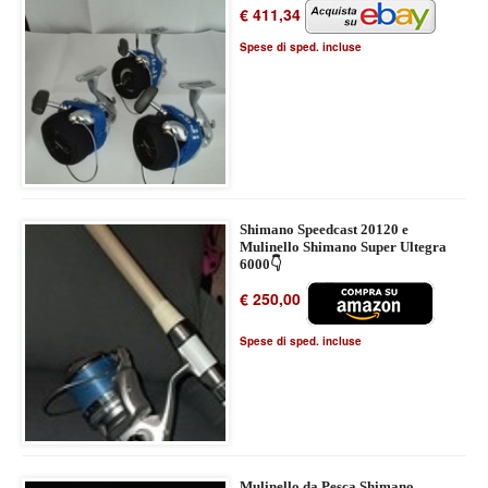
€ 411,34
Spese di sped. incluse
Shimano Speedcast 20120 e
Mulinello Shimano Super Ultegra
6000👇
€ 250,00
Spese di sped. incluse
Mulinello da Pesca Shimano