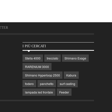
TTER
I PIÙ CERCATI
Stella 4000
trecciato
Shimano Exage
RARENIUM 3000
Shimano Hyperloop 2500
Kabura
fodero
panchetto
surf casting
lampada led frontale
Feeder