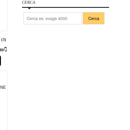
CERCA
(3)
80👇