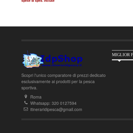
Spese di sped. incluse
MIGLIOR 
Scopri l'unico comparatore di prezzi dedicato
esclusivamente ai prodotti per la pesca
sportiva.
Roma
Whatsapp: 320 0127594
itineraridipesca@gmail.com