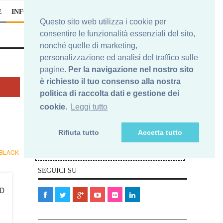
E
INFO
Questo sito web utilizza i cookie per
consentire le funzionalità essenziali del sito,
nonché quelle di marketing,
personalizzazione ed analisi del traffico sulle
pagine.
Per la navigazione nel nostro sito
è richiesto il tuo consenso alla nostra
Iscriviti alla nostra newsletter
politica di raccolta dati e gestione dei
cookie.
Leggi tutto
Nelle e-mail che riceverai, ti potrai sempre
cancellare da questa newsletters. In nessun caso la Tua e-
Rifiuta tutto
Accetta tutto
mail verrà ceduta a terze parti.
Elimina
Ti vuoi cancellare?
BLACK
la Tua e-mail qui>>
SEGUICI SU