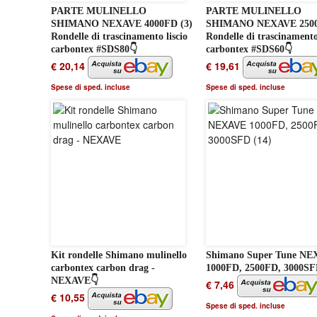
PARTE MULINELLO
PARTE MULINELLO
SHIMANO NEXAVE 4000FD (3)
SHIMANO NEXAVE 2500
Rondelle di trascinamento liscio
Rondelle di trascinamento
carbontex #SDS80👇
carbontex #SDS60👇
€ 20,14
€ 19,61
Spese di sped. incluse
Spese di sped. incluse
Kit rondelle Shimano mulinello
Shimano Super Tune N
carbontex carbon drag -
1000FD, 2500FD, 3000SFD
NEXAVE👇
€ 7,46
€ 10,55
Spese di sped. incluse