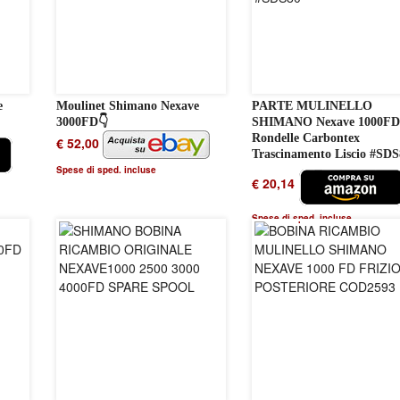
e
Moulinet Shimano Nexave
PARTE MULINELLO
3000FD👇
SHIMANO Nexave 1000FD 
Rondelle Carbontex
€ 52,00
Trascinamento Liscio #SDS
Spese di sped. incluse
€ 20,14
Spese di sped. incluse