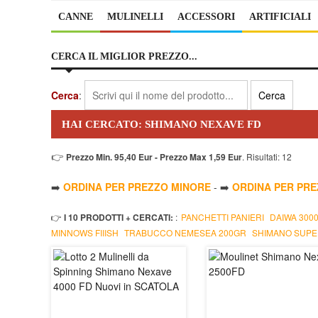
CANNE
MULINELLI
ACCESSORI
ARTIFICIALI
CERCA IL MIGLIOR PREZZO...
Cerca
:
HAI CERCATO: SHIMANO NEXAVE FD
👉
Prezzo Min. 95,40 Eur - Prezzo Max 1,59 Eur
. Risultati: 12
➡️
ORDINA PER PREZZO MINORE
- ➡️
ORDINA PER PR
👉
I 10 PRODOTTI + CERCATI:
:
PANCHETTI PANIERI
DAIWA 300
MINNOWS FIIISH
TRABUCCO NEMESEA 200GR
SHIMANO SUPE