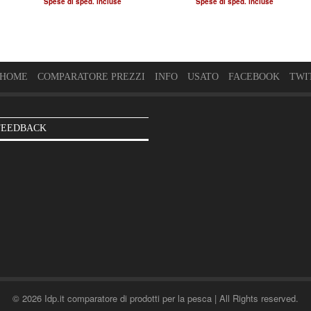
Spese di sped. incluse
Spese di sped. incluse
HOME
COMPARATORE PREZZI
INFO
USATO
FACEBOOK
TWI
FEEDBACK
© 2026 Idp.it comparatore di prodotti per la pesca | All Rights reserved.