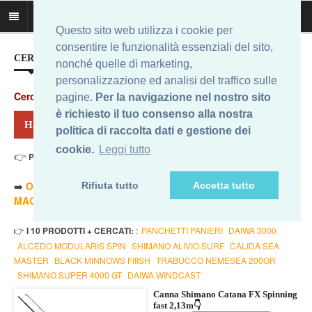
Questo sito web utilizza i cookie per
consentire le funzionalità essenziali del sito,
CERCA IL MIGLIOR PREZZO...
nonché quelle di marketing,
personalizzazione ed analisi del traffico sulle
Cerca
:
pagine.
Per la navigazione nel nostro sito
è richiesto il tuo consenso alla nostra
HAI CERCATO: SHIMANO CATANA
politica di raccolta dati e gestione dei
cookie.
Leggi tutto
👉
Prezzo Min. 34,90 Eur - Prezzo Max 59,58 Eur
. Risultati: 12
➡️
ORDINA PER PREZZO MINORE
- ➡️
ORDINA PER PREZZO
Rifiuta tutto
Accetta tutto
MAGGIORE
- 🔥
SOLO AMAZON
- 🔥
TUTTI
👉
I 10 PRODOTTI + CERCATI:
:
PANCHETTI PANIERI
DAIWA 3000
ALCEDO MODULARIS SPIN
SHIMANO ALIVIO SURF
CALIDA SEA
MASTER
BLACK MINNOWS FIIISH
TRABUCCO NEMESEA 200GR
SHIMANO SUPER 4000 GT
DAIWA WINDCAST
Canna Shimano Catana FX Spinning
fast 2,13m👇