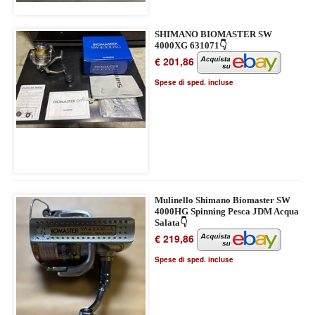
SHIMANO BIOMASTER SW
4000XG 631071👇
€ 201,86
Spese di sped. incluse
Mulinello Shimano Biomaster SW
4000HG Spinning Pesca JDM Acqua
Salata👇
€ 219,86
Spese di sped. incluse