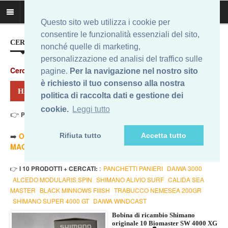
Questo sito web utilizza i cookie per
consentire le funzionalità essenziali del sito,
CERCA IL MIGLIOR PREZZO...
nonché quelle di marketing,
personalizzazione ed analisi del traffico sulle
Cerca
:
pagine.
Per la navigazione nel nostro sito
è richiesto il tuo consenso alla nostra
HAI CERCATO: SHIMANO BIOMASTER 4000 SW
politica di raccolta dati e gestione dei
cookie.
Leggi tutto
👉
Prezzo Min. 29,14 Eur - Prezzo Max 265,48 Eur
. Risultati: 12
➡️
ORDINA PER PREZZO MINORE
- ➡️
ORDINA PER PREZZO
Rifiuta tutto
Accetta tutto
MAGGIORE
- 🔥
SOLO AMAZON
- 🔥
TUTTI
👉
I 10 PRODOTTI + CERCATI:
:
PANCHETTI PANIERI
DAIWA 3000
ALCEDO MODULARIS SPIN
SHIMANO ALIVIO SURF
CALIDA SEA
MASTER
BLACK MINNOWS FIIISH
TRABUCCO NEMESEA 200GR
SHIMANO SUPER 4000 GT
DAIWA WINDCAST
Bobina di ricambio Shimano
originale 10 Biomaster SW 4000 XG