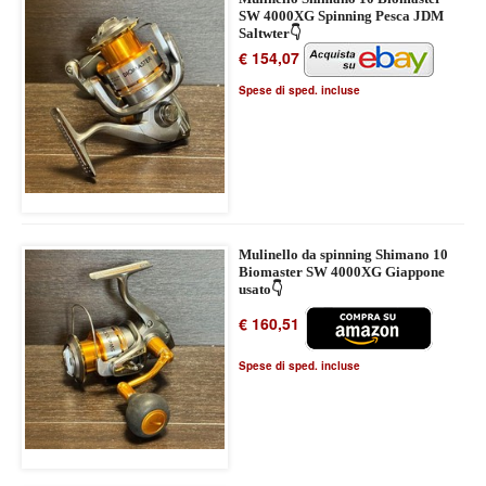
SW 4000XG Spinning Pesca JDM
Saltwter👇
€ 154,07
Spese di sped. incluse
Mulinello da spinning Shimano 10
Biomaster SW 4000XG Giappone
usato👇
€ 160,51
Spese di sped. incluse