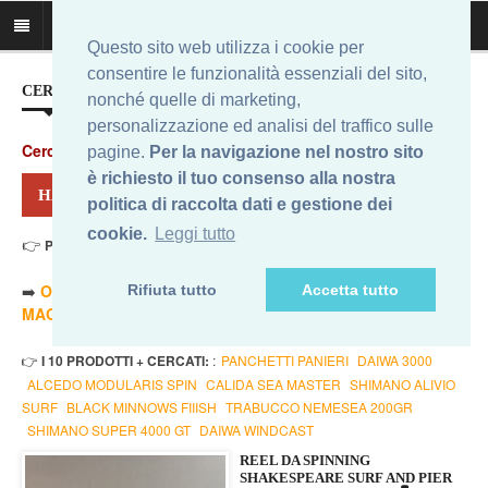
Questo sito web utilizza i cookie per
consentire le funzionalità essenziali del sito,
CERCA IL MIGLIOR PREZZO...
nonché quelle di marketing,
personalizzazione ed analisi del traffico sulle
Cerca
:
pagine.
Per la navigazione nel nostro sito
è richiesto il tuo consenso alla nostra
HAI CERCATO: SHAKESPEARE SURF
politica di raccolta dati e gestione dei
cookie.
Leggi tutto
👉
Prezzo Min. 23,61 Eur - Prezzo Max 152,29 Eur
. Risultati: 12
➡️
ORDINA PER PREZZO MINORE
- ➡️
ORDINA PER PREZZO
Rifiuta tutto
Accetta tutto
MAGGIORE
- 🔥
SOLO AMAZON
- 🔥
TUTTI
👉
I 10 PRODOTTI + CERCATI:
:
PANCHETTI PANIERI
DAIWA 3000
ALCEDO MODULARIS SPIN
CALIDA SEA MASTER
SHIMANO ALIVIO
SURF
BLACK MINNOWS FIIISH
TRABUCCO NEMESEA 200GR
SHIMANO SUPER 4000 GT
DAIWA WINDCAST
REEL DA SPINNING
SHAKESPEARE SURF AND PIER