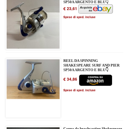
SP50A ARGENTO E BLU👇
€ 23,61
Spese di sped. incluse
REEL DA SPINNING
SHAKESPEARE SURF AND PIER
SP50A ARGENTO E BLU👇
€ 34,86
Spese di sped. incluse
Canna da beachcasting Shakespeare