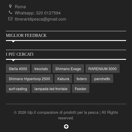
Roma
Whatsapp: 320 0127594
itineraridipesca@gmail.com
MIGLIOR FEEDBACK
I PIÙ CERCATI
Stella 4000
trecciato
Shimano Exage
RARENIUM 3000
Shimano Hyperloop 2500
Kabura
fodero
panchetto
surf casting
lampada led frontale
Feeder
© 2026 Idp.it comparatore di prodotti per la pesca | All Rights
reserved.