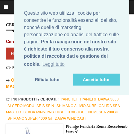
Questo sito web utilizza i cookie per
consentire le funzionalità essenziali del sito,
CERCA IL MIGLIOR PREZZO...
nonché quelle di marketing,
personalizzazione ed analisi del traffico sulle
Cerca
:
pagine.
Per la navigazione nel nostro sito
è richiesto il tuo consenso alla nostra
HAI CERCATO: ROCCOBOMB 100GR
politica di raccolta dati e gestione dei
cookie.
Leggi tutto
👉
Prezzo Min. 1,55 Eur - Prezzo Max 5,34 Eur
. Risultati: 9
➡️
ORDINA PER PREZZO MINORE
- ➡️
ORDINA PER PREZZO
Rifiuta tutto
Accetta tutto
MAGGIORE
- 🔥
SOLO AMAZON
- 🔥
TUTTI
👉
I 10 PRODOTTI + CERCATI:
:
PANCHETTI PANIERI
DAIWA 3000
ALCEDO MODULARIS SPIN
SHIMANO ALIVIO SURF
CALIDA SEA
MASTER
BLACK MINNOWS FIIISH
TRABUCCO NEMESEA 200GR
SHIMANO SUPER 4000 GT
DAIWA WINDCAST
Piombo Fonderia Roma Roccobomb
Fisso👇