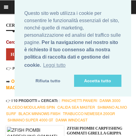
Questo sito web utilizza i cookie per
consentire le funzionalità essenziali del sito,
CERCA IL MIGLIOR PREZZO...
nonché quelle di marketing,
personalizzazione ed analisi del traffico sulle
Cerca
:
pagine.
Per la navigazione nel nostro sito
è richiesto il tuo consenso alla nostra
HAI CERCATO: PIOMBO GRIPPA
politica di raccolta dati e gestione dei
cookie.
Leggi tutto
👉
Prezzo Min. 1,79 Eur - Prezzo Max 46,48 Eur
. Risultati: 12
➡️
ORDINA PER PREZZO MINORE
- ➡️
ORDINA PER PREZZO
Rifiuta tutto
Accetta tutto
MAGGIORE
- 🔥
SOLO AMAZON
- 🔥
TUTTI
👉
I 10 PRODOTTI + CERCATI:
:
PANCHETTI PANIERI
DAIWA 3000
ALCEDO MODULARIS SPIN
CALIDA SEA MASTER
SHIMANO ALIVIO
SURF
BLACK MINNOWS FIIISH
TRABUCCO NEMESEA 200GR
SHIMANO SUPER 4000 GT
DAIWA WINDCAST
ZFISH PIOMBI CARPFISHING
GOMMATI GIRELLA GRIPPA