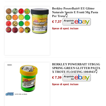
Berkley PowerBait® EU Glitter
Naturale Spezie E Frutti 50g Pasta
Per Trota👇
€ 7,37
Spese di sped. incluse
BERKLEY POWERBAIT STBGSG
SPRING GREEN GLITTER PASTA
X TROTE FLOATING 1004943👇
€ 7,39
Spese di sped. incluse