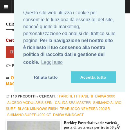
Questo sito web utilizza i cookie per
consentire le funzionalità essenziali del sito,
CERCA IL MIGLIOR PREZZO...
nonché quelle di marketing,
personalizzazione ed analisi del traffico sulle
Cerca
:
pagine.
Per la navigazione nel nostro sito
è richiesto il tuo consenso alla nostra
HAI CERCATO: PASTA VERDE BERKLEY TROTA
politica di raccolta dati e gestione dei
cookie.
Leggi tutto
👉
Prezzo Min. 3,99 Eur - Prezzo Max 7,90 Eur
. Risultati: 10
➡️
ORDINA PER PREZZO MINORE
- ➡️
ORDINA PER PREZZO
Rifiuta tutto
Accetta tutto
MAGGIORE
- 🔥
SOLO AMAZON
- 🔥
TUTTI
👉
I 10 PRODOTTI + CERCATI:
:
PANCHETTI PANIERI
DAIWA 3000
ALCEDO MODULARIS SPIN
CALIDA SEA MASTER
SHIMANO ALIVIO
SURF
BLACK MINNOWS FIIISH
TRABUCCO NEMESEA 200GR
SHIMANO SUPER 4000 GT
DAIWA WINDCAST
Berkley Powerbait varie varietà
pasta di trota esca per trota 50 g👇