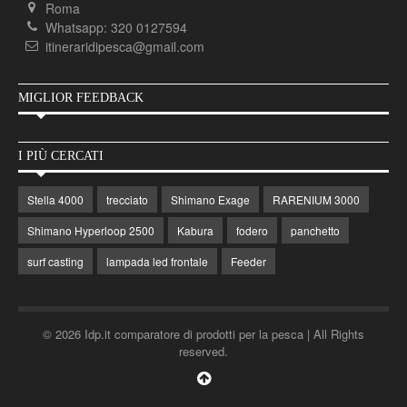
Roma
Whatsapp: 320 0127594
itineraridipesca@gmail.com
MIGLIOR FEEDBACK
I PIÙ CERCATI
Stella 4000
trecciato
Shimano Exage
RARENIUM 3000
Shimano Hyperloop 2500
Kabura
fodero
panchetto
surf casting
lampada led frontale
Feeder
© 2026 Idp.it comparatore di prodotti per la pesca | All Rights
reserved.