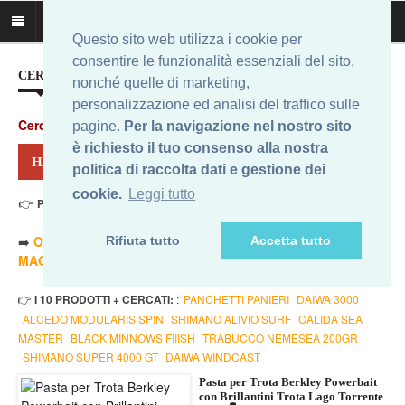
Questo sito web utilizza i cookie per
consentire le funzionalità essenziali del sito,
CERCA IL MIGLIOR PREZZO...
nonché quelle di marketing,
personalizzazione ed analisi del traffico sulle
Cerca
:
pagine.
Per la navigazione nel nostro sito
è richiesto il tuo consenso alla nostra
HAI CERCATO: PASTA BERKLEY NERA
politica di raccolta dati e gestione dei
cookie.
Leggi tutto
👉
Prezzo Min. 5,22 Eur - Prezzo Max 8,69 Eur
. Risultati: 7
➡️
ORDINA PER PREZZO MINORE
- ➡️
ORDINA PER PREZZO
Rifiuta tutto
Accetta tutto
MAGGIORE
- 🔥
SOLO AMAZON
- 🔥
TUTTI
👉
I 10 PRODOTTI + CERCATI:
:
PANCHETTI PANIERI
DAIWA 3000
ALCEDO MODULARIS SPIN
SHIMANO ALIVIO SURF
CALIDA SEA
MASTER
BLACK MINNOWS FIIISH
TRABUCCO NEMESEA 200GR
SHIMANO SUPER 4000 GT
DAIWA WINDCAST
Pasta per Trota Berkley Powerbait
con Brillantini Trota Lago Torrente