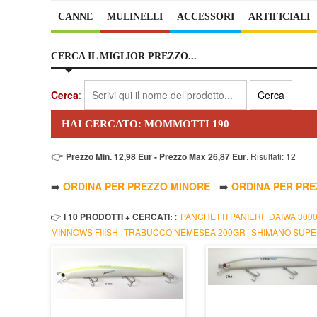
CANNE
MULINELLI
ACCESSORI
ARTIFICIALI
CERCA IL MIGLIOR PREZZO...
Cerca
:
HAI CERCATO: MOMMOTTI 190
👉
Prezzo Min. 12,98 Eur - Prezzo Max 26,87 Eur
. Risultati: 12
➡️
ORDINA PER PREZZO MINORE
- ➡️
ORDINA PER PR
👉
I 10 PRODOTTI + CERCATI:
:
PANCHETTI PANIERI
DAIWA 300
MINNOWS FIIISH
TRABUCCO NEMESEA 200GR
SHIMANO SUPE