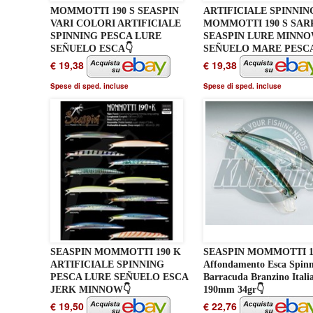
MOMMOTTI 190 S SEASPIN
ARTIFICIALE SPINNIN
VARI COLORI ARTIFICIALE
MOMMOTTI 190 S SAR
SPINNING PESCA LURE
SEASPIN LURE MINN
SEÑUELO ESCA👇
SEÑUELO MARE PESCA
€ 19,38
€ 19,38
Spese di sped. incluse
Spese di sped. incluse
SEASPIN MOMMOTTI 190 K
SEASPIN MOMMOTTI 1
ARTIFICIALE SPINNING
Affondamento Esca Spin
PESCA LURE SEÑUELO ESCA
Barracuda Branzino Itali
JERK MINNOW👇
190mm 34gr👇
€ 19,50
€ 22,76