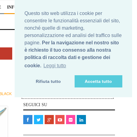
E
INFO
Questo sito web utilizza i cookie per
consentire le funzionalità essenziali del sito,
nonché quelle di marketing,
personalizzazione ed analisi del traffico sulle
pagine.
Per la navigazione nel nostro sito
è richiesto il tuo consenso alla nostra
Iscriviti alla nostra newsletter
politica di raccolta dati e gestione dei
cookie.
Leggi tutto
Nelle e-mail che riceverai, ti potrai sempre
cancellare da questa newsletters. In nessun caso la Tua e-
Rifiuta tutto
Accetta tutto
mail verrà ceduta a terze parti.
Elimina
Ti vuoi cancellare?
BLACK
la Tua e-mail qui>>
SEGUICI SU