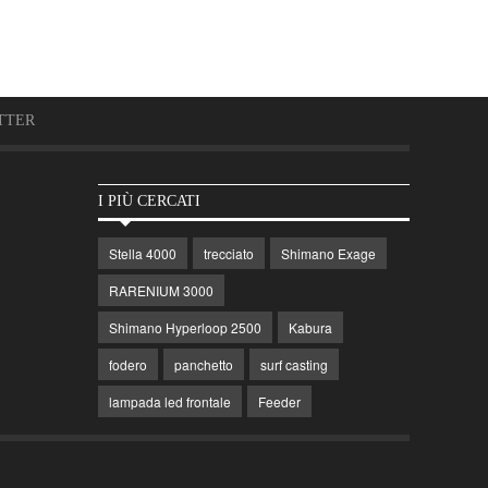
TTER
I PIÙ CERCATI
Stella 4000
trecciato
Shimano Exage
RARENIUM 3000
Shimano Hyperloop 2500
Kabura
fodero
panchetto
surf casting
lampada led frontale
Feeder