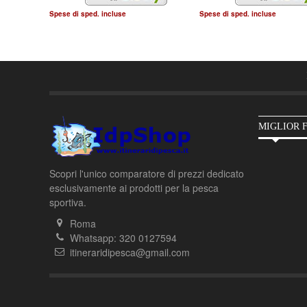
Spese di sped. incluse
Spese di sped. incluse
MIGLIOR 
Scopri l'unico comparatore di prezzi dedicato
esclusivamente ai prodotti per la pesca
sportiva.
Roma
Whatsapp: 320 0127594
itineraridipesca@gmail.com