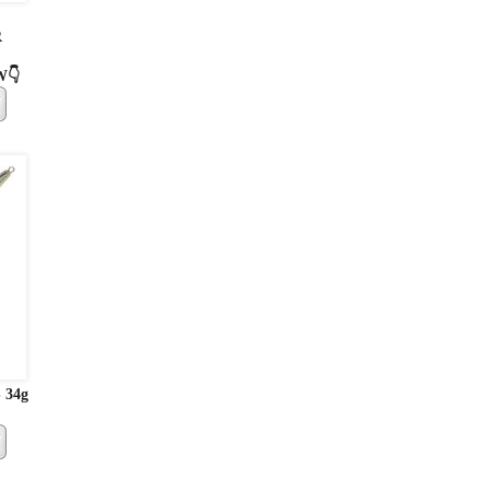
R
W👇
S 34g