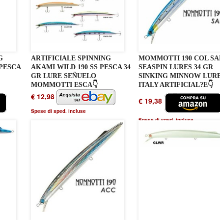
G
ARTIFICIALE SPINNING
MOMMOTTI 190 COL SA
 PESCA
AKAMI WILD 190 SS PESCA 34
SEASPIN LURES 34 GR
GR LURE SEÑUELO
SINKING MINNOW LUR
MOMMOTTI ESCA👇
ITALY ARTIFICIAL?E👇
€ 12,98
€ 19,38
Spese di sped. incluse
Spese di sped. incluse