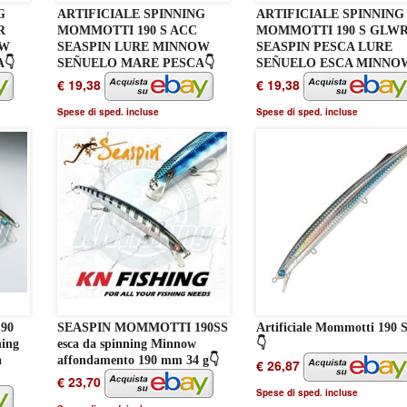
G
ARTIFICIALE SPINNING
ARTIFICIALE SPINNING
R
MOMMOTTI 190 S ACC
MOMMOTTI 190 S GLW
OW
SEASPIN LURE MINNOW
SEASPIN PESCA LURE
👇
SEÑUELO MARE PESCA👇
SEÑUELO ESCA MINNO
€ 19,38
€ 19,38
Spese di sped. incluse
Spese di sped. incluse
90
SEASPIN MOMMOTTI 190SS
Artificiale Mommotti 190 
ning
esca da spinning Minnow
👇
a
affondamento 190 mm 34 g👇
€ 26,87
€ 23,70
Spese di sped. incluse