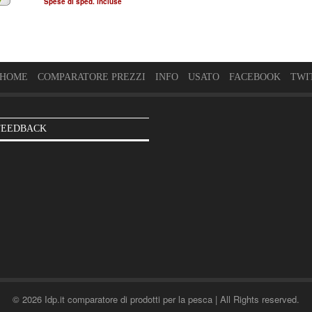
Spese di sped. incluse
HOME
COMPARATORE PREZZI
INFO
USATO
FACEBOOK
TWI
FEEDBACK
© 2026 Idp.it comparatore di prodotti per la pesca | All Rights reserved.