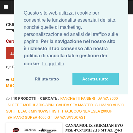
Questo sito web utilizza i cookie per
consentire le funzionalità essenziali del sito,
CERCA IL MIGLIOR PREZZO...
nonché quelle di marketing,
personalizzazione ed analisi del traffico sulle
Cerca
:
pagine.
Per la navigazione nel nostro sito
è richiesto il tuo consenso alla nostra
HAI CERCATO: MOLIX SKIRMJAN PIKE
politica di raccolta dati e gestione dei
cookie.
Leggi tutto
👉
Prezzo Min. 220,00 Eur - Prezzo Max 199,00 Eur
. Risultati: 2
➡️
ORDINA PER PREZZO MINORE
- ➡️
ORDINA PER PREZZO
Rifiuta tutto
Accetta tutto
MAGGIORE
- 🔥
SOLO AMAZON
- 🔥
TUTTI
👉
I 10 PRODOTTI + CERCATI:
:
PANCHETTI PANIERI
DAIWA 3000
ALCEDO MODULARIS SPIN
CALIDA SEA MASTER
SHIMANO ALIVIO
SURF
BLACK MINNOWS FIIISH
TRABUCCO NEMESEA 200GR
SHIMANO SUPER 4000 GT
DAIWA WINDCAST
CANNA MOLIX SKIRMJAN EVO
MSE-PC-71MH 2,16 MT AZ 3/4-3