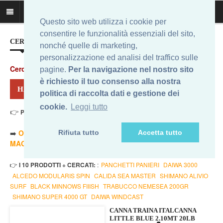
Questo sito web utilizza i cookie per
consentire le funzionalità essenziali del sito,
CERCA IL MIGLIOR PREZZO...
nonché quelle di marketing,
personalizzazione ed analisi del traffico sulle
Cerca
:
pagine.
Per la navigazione nel nostro sito
è richiesto il tuo consenso alla nostra
HAI CERCATO: ITALCANNA LB
politica di raccolta dati e gestione dei
cookie.
Leggi tutto
👉
Prezzo Min. 229,90 Eur - Prezzo Max 449,00 Eur
. Risultati: 12
➡️
ORDINA PER PREZZO MINORE
- ➡️
ORDINA PER PREZZO
Rifiuta tutto
Accetta tutto
MAGGIORE
- 🔥
SOLO AMAZON
- 🔥
TUTTI
👉
I 10 PRODOTTI + CERCATI:
:
PANCHETTI PANIERI
DAIWA 3000
ALCEDO MODULARIS SPIN
CALIDA SEA MASTER
SHIMANO ALIVIO
SURF
BLACK MINNOWS FIIISH
TRABUCCO NEMESEA 200GR
SHIMANO SUPER 4000 GT
DAIWA WINDCAST
CANNA TRAINA ITALCANNA
LITTLE BLUE 2.10MT 20LB