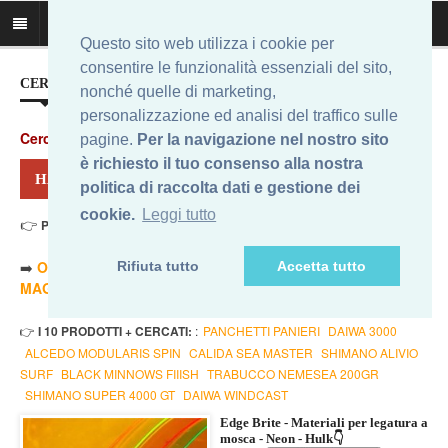
Questo sito web utilizza i cookie per
consentire le funzionalità essenziali del sito,
CERCA IL MIGLIOR PREZZO...
nonché quelle di marketing,
personalizzazione ed analisi del traffico sulle
Cerca
:
pagine.
Per la navigazione nel nostro sito
è richiesto il tuo consenso alla nostra
HAI CERCATO: FLY HULK
politica di raccolta dati e gestione dei
cookie.
Leggi tutto
👉
Prezzo Min. 3,56 Eur - Prezzo Max 179,00 Eur
. Risultati: 12
➡️
ORDINA PER PREZZO MINORE
- ➡️
ORDINA PER PREZZO
Rifiuta tutto
Accetta tutto
MAGGIORE
- 🔥
SOLO AMAZON
- 🔥
TUTTI
👉
I 10 PRODOTTI + CERCATI:
:
PANCHETTI PANIERI
DAIWA 3000
ALCEDO MODULARIS SPIN
CALIDA SEA MASTER
SHIMANO ALIVIO
SURF
BLACK MINNOWS FIIISH
TRABUCCO NEMESEA 200GR
SHIMANO SUPER 4000 GT
DAIWA WINDCAST
Edge Brite - Materiali per legatura a
mosca - Neon - Hulk👇