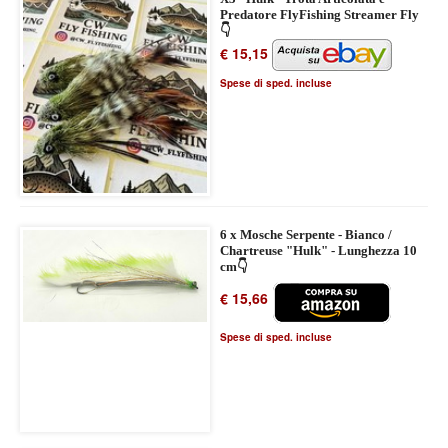
Predatore FlyFishing Streamer Fly
👇
€ 15,15
Spese di sped. incluse
6 x Mosche Serpente - Bianco /
Chartreuse "Hulk" - Lunghezza 10
cm👇
€ 15,66
Spese di sped. incluse