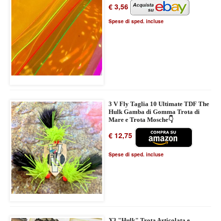
€ 3,56
Spese di sped. incluse
3 V Fly Taglia 10 Ultimate TDF The
Hulk Gamba di Gomma Trota di
Mare e Trota Mosche👇
€ 12,75
Spese di sped. incluse
X3 "Hulk" Trota Articolata e