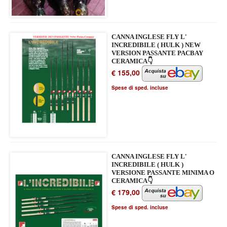
CANNA INGLESE FLY L'
INCREDIBILE ( HULK ) NEW
VERSION PASSANTE PACBAY
CERAMICA👇
€ 155,00
Spese di sped. incluse
CANNA INGLESE FLY L'
INCREDIBILE ( HULK )
VERSIONE PASSANTE MINIMA O
CERAMICA👇
€ 179,00
Spese di sped. incluse