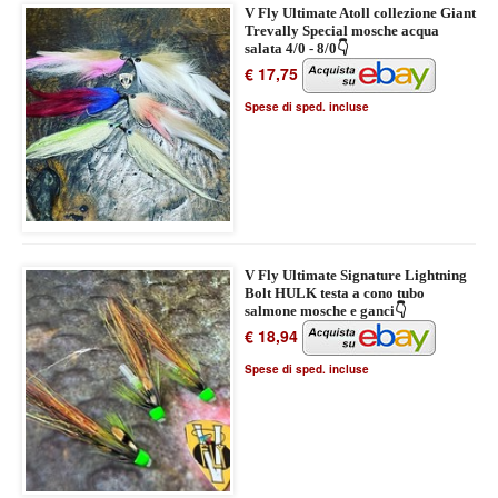
V Fly Ultimate Atoll collezione Giant
Trevally Special mosche acqua
salata 4/0 - 8/0👇
€ 17,75
Spese di sped. incluse
V Fly Ultimate Signature Lightning
Bolt HULK testa a cono tubo
salmone mosche e ganci👇
€ 18,94
Spese di sped. incluse