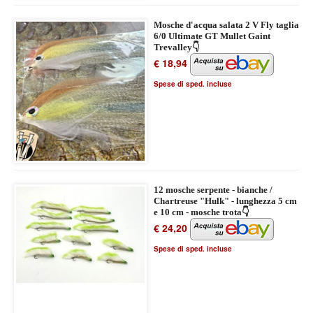
Mosche d'acqua salata 2 V Fly taglia
6/0 Ultimate GT Mullet Gaint
Trevalley👇
€ 18,94
Spese di sped. incluse
12 mosche serpente - bianche /
Chartreuse "Hulk" - lunghezza 5 cm
e 10 cm - mosche trota👇
€ 24,20
Spese di sped. incluse