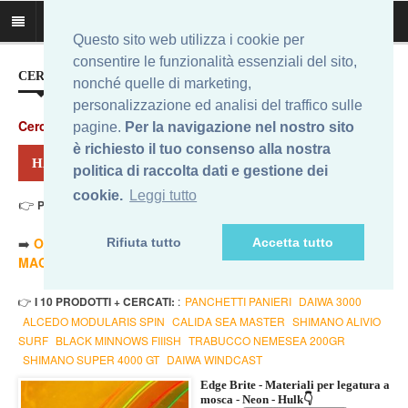
Questo sito web utilizza i cookie per
consentire le funzionalità essenziali del sito,
CERCA IL MIGLIOR PREZZO...
nonché quelle di marketing,
personalizzazione ed analisi del traffico sulle
Cerca
:
pagine.
Per la navigazione nel nostro sito
è richiesto il tuo consenso alla nostra
HAI CERCATO: FLY HULK
politica di raccolta dati e gestione dei
cookie.
Leggi tutto
👉
Prezzo Min. 3,56 Eur - Prezzo Max 179,00 Eur
. Risultati: 12
➡️
ORDINA PER PREZZO MINORE
- ➡️
ORDINA PER PREZZO
Rifiuta tutto
Accetta tutto
MAGGIORE
- 🔥
SOLO AMAZON
- 🔥
TUTTI
👉
I 10 PRODOTTI + CERCATI:
:
PANCHETTI PANIERI
DAIWA 3000
ALCEDO MODULARIS SPIN
CALIDA SEA MASTER
SHIMANO ALIVIO
SURF
BLACK MINNOWS FIIISH
TRABUCCO NEMESEA 200GR
SHIMANO SUPER 4000 GT
DAIWA WINDCAST
Edge Brite - Materiali per legatura a
mosca - Neon - Hulk👇