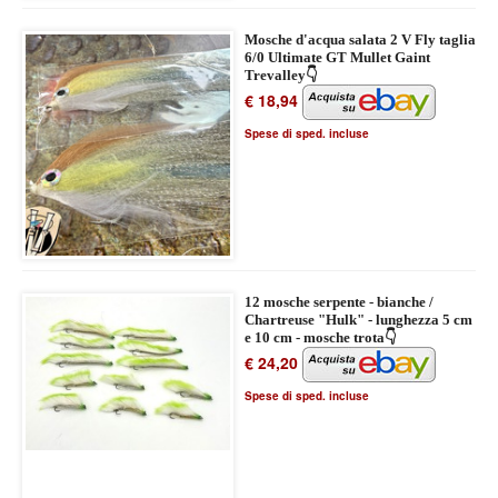
Mosche d'acqua salata 2 V Fly taglia
6/0 Ultimate GT Mullet Gaint
Trevalley👇
€ 18,94
Spese di sped. incluse
12 mosche serpente - bianche /
Chartreuse "Hulk" - lunghezza 5 cm
e 10 cm - mosche trota👇
€ 24,20
Spese di sped. incluse