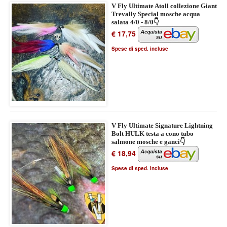
V Fly Ultimate Atoll collezione Giant
Trevally Special mosche acqua
salata 4/0 - 8/0👇
€ 17,75
Spese di sped. incluse
V Fly Ultimate Signature Lightning
Bolt HULK testa a cono tubo
salmone mosche e ganci👇
€ 18,94
Spese di sped. incluse