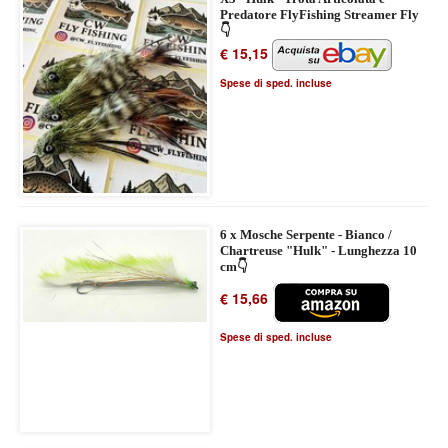
Predatore FlyFishing Streamer Fly
👇
€ 15,15
Spese di sped. incluse
6 x Mosche Serpente - Bianco /
Chartreuse "Hulk" - Lunghezza 10
cm👇
€ 15,66
Spese di sped. incluse