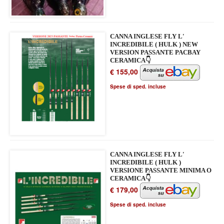
CANNA INGLESE FLY L'
INCREDIBILE ( HULK ) NEW
VERSION PASSANTE PACBAY
CERAMICA👇
€ 155,00
Spese di sped. incluse
CANNA INGLESE FLY L'
INCREDIBILE ( HULK )
VERSIONE PASSANTE MINIMA O
CERAMICA👇
€ 179,00
Spese di sped. incluse