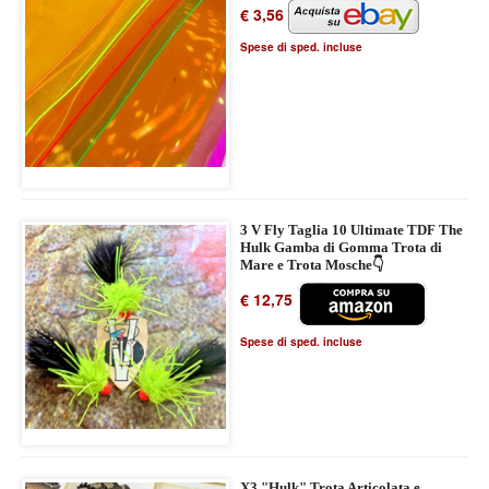
€ 3,56
Spese di sped. incluse
3 V Fly Taglia 10 Ultimate TDF The
Hulk Gamba di Gomma Trota di
Mare e Trota Mosche👇
€ 12,75
Spese di sped. incluse
X3 "Hulk" Trota Articolata e