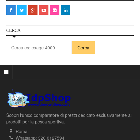
CERCA
Scopri l'unico comparatore di prezzi dedicato esclusivamente ai
prodotti per la pesca sportiva.
Roma
Whatsapp: 320 0127594