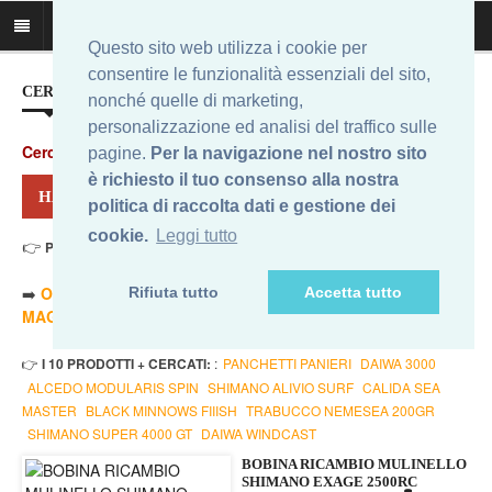
Questo sito web utilizza i cookie per
consentire le funzionalità essenziali del sito,
CERCA IL MIGLIOR PREZZO...
nonché quelle di marketing,
personalizzazione ed analisi del traffico sulle
Cerca
:
pagine.
Per la navigazione nel nostro sito
è richiesto il tuo consenso alla nostra
HAI CERCATO: EXAGE SHIMANO RC 2500
politica di raccolta dati e gestione dei
cookie.
Leggi tutto
👉
Prezzo Min. 15,00 Eur - Prezzo Max 26,37 Eur
. Risultati: 3
➡️
ORDINA PER PREZZO MINORE
- ➡️
ORDINA PER PREZZO
Rifiuta tutto
Accetta tutto
MAGGIORE
- 🔥
SOLO AMAZON
- 🔥
TUTTI
👉
I 10 PRODOTTI + CERCATI:
:
PANCHETTI PANIERI
DAIWA 3000
ALCEDO MODULARIS SPIN
SHIMANO ALIVIO SURF
CALIDA SEA
MASTER
BLACK MINNOWS FIIISH
TRABUCCO NEMESEA 200GR
SHIMANO SUPER 4000 GT
DAIWA WINDCAST
BOBINA RICAMBIO MULINELLO
SHIMANO EXAGE 2500RC