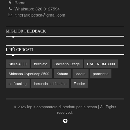
Roma
Whatsapp: 320 0127594
itineraridipesca@gmail.com
MIGLIOR FEEDBACK
I PIÙ CERCATI
Stella 4000
trecciato
Shimano Exage
RARENIUM 3000
Shimano Hyperloop 2500
Kabura
fodero
panchetto
surf casting
lampada led frontale
Feeder
© 2026 Idp.it comparatore di prodotti per la pesca | All Rights
reserved.