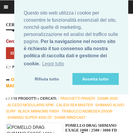
Questo sito web utilizza i cookie per
consentire le funzionalità essenziali del sito,
CERCA IL MIGLIOR PREZZO...
nonché quelle di marketing,
personalizzazione ed analisi del traffico sulle
Cerca
:
pagine.
Per la navigazione nel nostro sito
è richiesto il tuo consenso alla nostra
HAI CERCATO: EXAGE 2500 FD
politica di raccolta dati e gestione dei
cookie.
Leggi tutto
👉
Prezzo Min. 7,75 Eur - Prezzo Max 58,52 Eur
. Risultati: 7
➡️
ORDINA PER PREZZO MINORE
- ➡️
ORDINA PER PREZZO
Rifiuta tutto
Accetta tutto
MAGGIORE
- 🔥
SOLO AMAZON
- 🔥
TUTTI
👉
I 10 PRODOTTI + CERCATI:
:
PANCHETTI PANIERI
DAIWA 3000
ALCEDO MODULARIS SPIN
CALIDA SEA MASTER
SHIMANO ALIVIO
SURF
BLACK MINNOWS FIIISH
TRABUCCO NEMESEA 200GR
SHIMANO SUPER 4000 GT
DAIWA WINDCAST
POMELLO DRAG SHIMANO
EXAGE 1000 / 2500 / 3000 FD