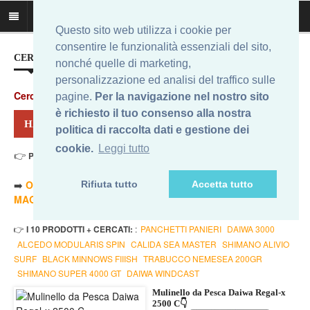
Questo sito web utilizza i cookie per
consentire le funzionalità essenziali del sito,
CERCA IL MIGLIOR PREZZO...
nonché quelle di marketing,
personalizzazione ed analisi del traffico sulle
Cerca
:
pagine.
Per la navigazione nel nostro sito
è richiesto il tuo consenso alla nostra
HAI CERCATO: DAIWA REGAL
politica di raccolta dati e gestione dei
cookie.
Leggi tutto
👉
Prezzo Min. 23,61 Eur - Prezzo Max 202,30 Eur
. Risultati: 12
➡️
ORDINA PER PREZZO MINORE
- ➡️
ORDINA PER PREZZO
Rifiuta tutto
Accetta tutto
MAGGIORE
- 🔥
SOLO AMAZON
- 🔥
TUTTI
👉
I 10 PRODOTTI + CERCATI:
:
PANCHETTI PANIERI
DAIWA 3000
ALCEDO MODULARIS SPIN
CALIDA SEA MASTER
SHIMANO ALIVIO
SURF
BLACK MINNOWS FIIISH
TRABUCCO NEMESEA 200GR
SHIMANO SUPER 4000 GT
DAIWA WINDCAST
Mulinello da Pesca Daiwa Regal-x
2500 C👇