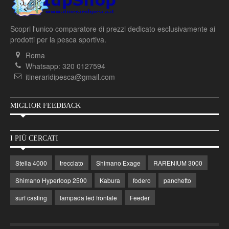
Scopri l'unico comparatore di prezzi dedicato esclusivamente ai
prodotti per la pesca sportiva.
Roma
Whatsapp: 320 0127594
itineraridipesca@gmail.com
MIGLIOR FEEDBACK
I PIÙ CERCATI
Stella 4000
trecciato
Shimano Exage
RARENIUM 3000
Shimano Hyperloop 2500
Kabura
fodero
panchetto
surf casting
lampada led frontale
Feeder