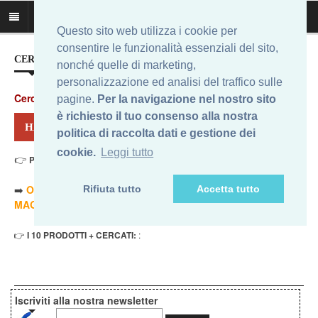
Questo sito web utilizza i cookie per
consentire le funzionalità essenziali del sito,
CERCA IL MIGLIOR PREZZO...
nonché quelle di marketing,
personalizzazione ed analisi del traffico sulle
Cerca
:
pagine.
Per la navigazione nel nostro sito
è richiesto il tuo consenso alla nostra
HAI CERCATO: COLMIC ARDESIA
politica di raccolta dati e gestione dei
cookie.
Leggi tutto
👉
Prezzo Min. Eur - Prezzo Max Eur
. Risultati: 0
➡️
ORDINA PER PREZZO MINORE
- ➡️
ORDINA PER PREZZO
Rifiuta tutto
Accetta tutto
MAGGIORE
- 🔥
SOLO AMAZON
- 🔥
TUTTI
👉
I 10 PRODOTTI + CERCATI:
:
Iscriviti alla nostra newsletter