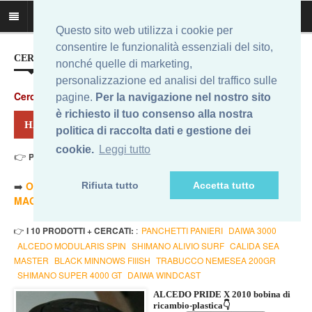
Questo sito web utilizza i cookie per
consentire le funzionalità essenziali del sito,
CERCA IL MIGLIOR PREZZO...
nonché quelle di marketing,
personalizzazione ed analisi del traffico sulle
Cerca
:
pagine.
Per la navigazione nel nostro sito
è richiesto il tuo consenso alla nostra
HAI CERCATO: ALCEDO PRIDE
politica di raccolta dati e gestione dei
cookie.
Leggi tutto
👉
Prezzo Min. 4,90 Eur - Prezzo Max 105,40 Eur
. Risultati: 12
➡️
ORDINA PER PREZZO MINORE
- ➡️
ORDINA PER PREZZO
Rifiuta tutto
Accetta tutto
MAGGIORE
- 🔥
SOLO AMAZON
- 🔥
TUTTI
👉
I 10 PRODOTTI + CERCATI:
:
PANCHETTI PANIERI
DAIWA 3000
ALCEDO MODULARIS SPIN
SHIMANO ALIVIO SURF
CALIDA SEA
MASTER
BLACK MINNOWS FIIISH
TRABUCCO NEMESEA 200GR
SHIMANO SUPER 4000 GT
DAIWA WINDCAST
ALCEDO PRIDE X 2010 bobina di
ricambio-plastica👇