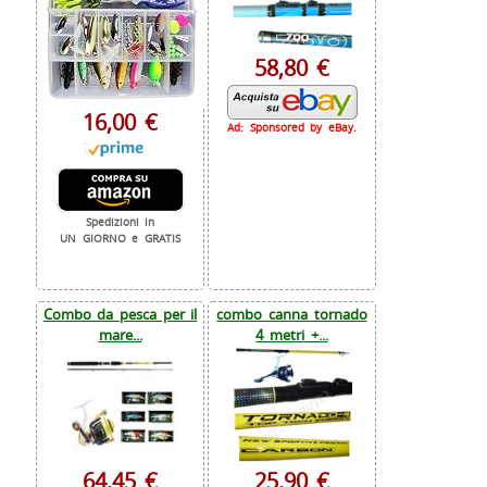
58,80 €
16,00 €
Ad: Sponsored by eBay.
Spedizioni in
UN GIORNO e GRATIS
Combo da pesca per il
combo canna tornado
mare...
4 metri +...
64,45 €
25,90 €