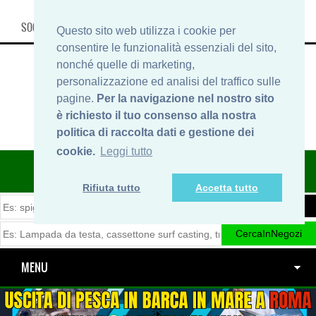
SOCIAL, INFO & SHOP
Questo sito web utilizza i cookie per
consentire le funzionalità essenziali del sito,
nonché quelle di marketing,
personalizzazione ed analisi del traffico sulle
pagine.
Per la navigazione nel nostro sito
è richiesto il tuo consenso alla nostra
politica di raccolta dati e gestione dei
cookie.
Leggi tutto
ITINERARIDIPESCA.IT
Rifiuta tutto
Accetta tutto
MENU