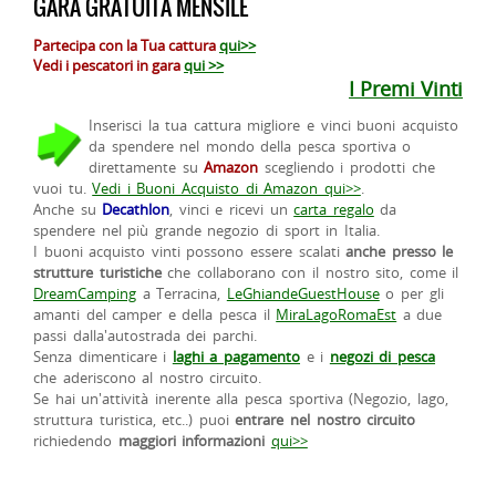
GARA GRATUITA MENSILE
Partecipa con la Tua cattura
qui>>
Vedi i pescatori in gara
qui >>
I Premi Vinti
Inserisci la tua cattura migliore e vinci buoni acquisto
da spendere nel mondo della pesca sportiva o
direttamente su
Amazon
scegliendo i prodotti che
vuoi tu.
Vedi i Buoni Acquisto di Amazon qui>>
.
Anche su
Decathlon
, vinci e ricevi un
carta regalo
da
spendere nel più grande negozio di sport in Italia.
I buoni acquisto vinti possono essere scalati
anche presso le
strutture turistiche
che collaborano con il nostro sito, come il
DreamCamping
a Terracina,
LeGhiandeGuestHouse
o per gli
amanti del camper e della pesca il
MiraLagoRomaEst
a due
passi dalla'autostrada dei parchi.
Senza dimenticare i
laghi a pagamento
e i
negozi di pesca
che aderiscono al nostro circuito.
Se hai un'attività inerente alla pesca sportiva (Negozio, lago,
struttura turistica, etc..) puoi
entrare nel nostro circuito
richiedendo
maggiori informazioni
qui>>